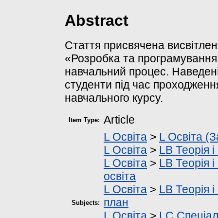
Abstract
Стаття присвячена висвітле
«Розробка та програмування
навчальний процес. Наведені
студенти під час проходженн
навчального курсу.
Article
Item Type:
L Освіта
>
L Освіта (З
L Освіта
>
LB Теорія і
L Освіта
>
LB Теорія і
освіта
L Освіта
>
LB Теорія і
план
Subjects:
L Освіта
>
LC Спеціал