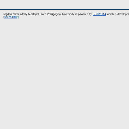
Bogdan Khmelnitsky Melitopol State Pedagogical University is powered by
EPrints 3.4
which is develope
|
Accessibility