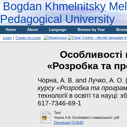
Bogdan Khmelnitsky Meli
Pedagogical University
Home
About
Language
Browse by Year
Brows
Login
Create Account
Особливості 
«Розробка та п
Чорна, А. В.
and
Лучко, А. О.
курсу «Розробка та програм
технології в освіті та науці: з
617-7346-69-1
Text
Чорна А.В. Особливості навчального .pdf
Download (513kB)