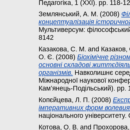
Педагогіка, 1 (ХХІ). pp. 118-12
Землянський, А. М.
(2008)
Фі
концептуалізація історичног
Мультиверсум: філософський 
8142
Казакова, С. М.
and
Казаков, 
О. Є.
(2008)
Біохімічне різн
основні складові життєдіял
організмів.
Навколишнє серед
Міжнародної наукової конфере
Кам’янець-Подільський). pp. 
Копєйцева, Л. П.
(2008)
Експр
імперативних форм волевия
національного університету. С
Котова, О. В.
and
Прохорова, 