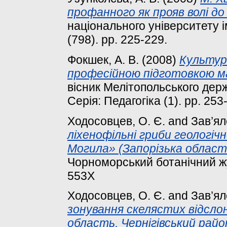
профанного як прояв волі до
національного університету ім
(798). pp. 225-229.
Фокшек, А. В.
(2008)
Культур
професійною підготовкою м
вісник Мелітопольського держ
Серія: Педагогіка (1). pp. 25
Ходосовцев, О. Є.
and
Зав’ял
ліхенофільні гриби геологіч
Могила» (Запорізька област
Чорноморський ботанічний жур
553Х
Ходосовцев, О. Є.
and
Зав’ял
зонування скелястих відслон
область, Чернігівський райо