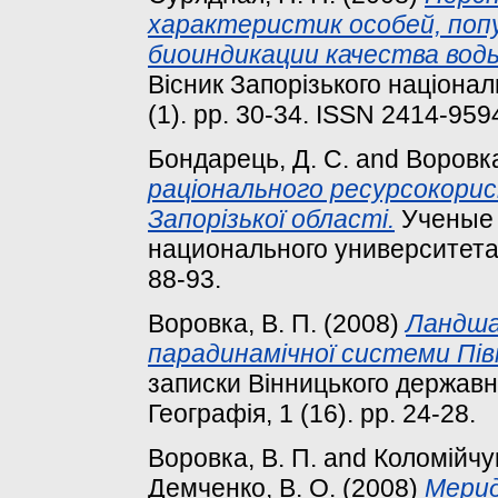
характеристик особей, поп
биоиндикации качества вод
Вісник Запорізького національ
(1). pp. 30-34. ISSN 2414-959
Бондарець, Д. С.
and
Воровка
раціонального ресурсокори
Запорізької області.
Ученые 
национального университета и
88-93.
Воровка, В. П.
(2008)
Ландша
парадинамічної системи Півн
записки Вінницького державно
Географія, 1 (16). pp. 24-28.
Воровка, В. П.
and
Коломійчук
Демченко, В. О.
(2008)
Мерид