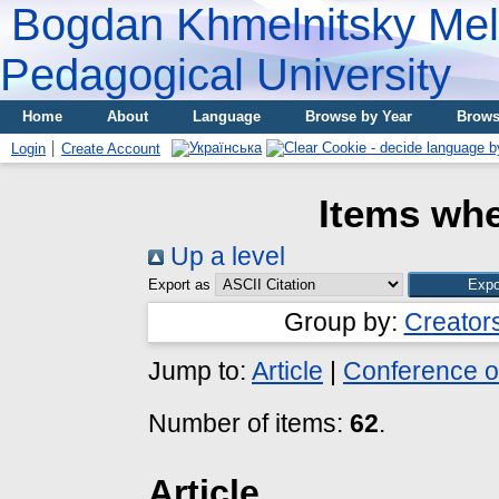
Bogdan Khmelnitsky Meli
Pedagogical University
Home
About
Language
Browse by Year
Brows
Login
Create Account
Items whe
Up a level
Export as
Group by:
Creator
Jump to:
Article
|
Conference o
Number of items:
62
.
Article