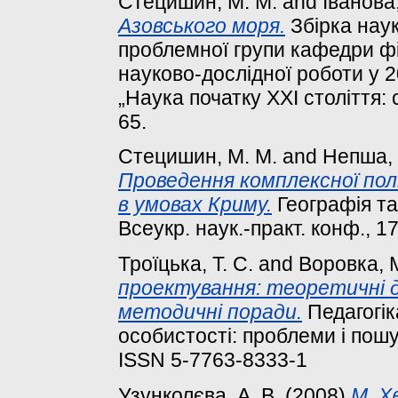
Стецишин, М. М.
and
Іванова,
Азовського моря.
Збірка наук
проблемної групи кафедри фі
науково-дослідної роботи у 2
„Наука початку XXI століття: 
65.
Стецишин, М. М.
and
Непша, 
Проведення комплексної поль
в умовах Криму.
Географія та 
Всеукр. наук.-практ. конф., 17
Троїцька, Т. С.
and
Воровка, М
проектування: теоретичні д
методичні поради.
Педагогік
особистості: проблеми і пошуки
ISSN 5-7763-8333-1
Узунколєва, А. В.
(2008)
М. Х