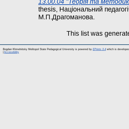
13.00.04 "Теорія та методик
thesis, Національний педагог
М.П.Драгоманова.
This list was genera
Bogdan Khmelnitsky Melitopol State Pedagogical University is powered by
EPrints 3.4
which is develope
|
Accessibility