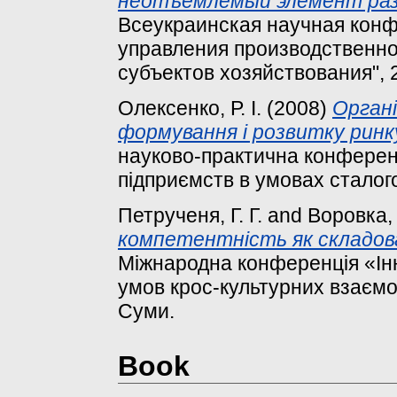
неотъемлемый элемент раз
Всеукраинская научная кон
управления производственн
субъектов хозяйствования", 
Олексенко, Р. І.
(2008)
Органі
формування і розвитку ринку 
науково-практична конферен
підприємств в умовах сталого
Петрученя, Г. Г.
and
Воровка, 
компетентність як складов
Міжнародна конференція «Інн
умов крос-культурних взаємо
Суми.
Book