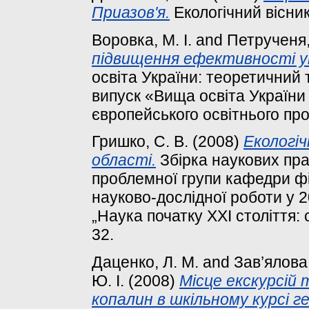
Приазов'я.
Екологічний вісник 
Воровка, М. І.
and
Петрученя, 
підвищення ефективності у
освіта України: теоретичний
випуск «Вища освіта України у
європейського освітнього прос
Гришко, С. В.
(2008)
Екологіч
області.
Збірка наукових пра
проблемної групи кафедри фі
науково-дослідної роботи у 2
„Наука початку XXI століття: 
32.
Даценко, Л. М.
and
Зав’ялова,
Ю. І.
(2008)
Місце екскурсій 
копалин в шкільному курсі ге