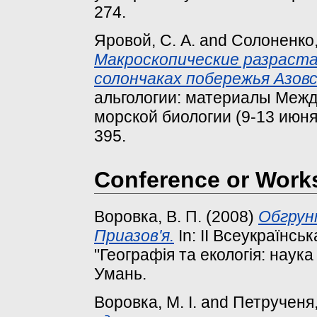
274.
Яровой, С. А.
and
Солоненко,
Макроскопические разраста
солончаках побережья Азовс
альгологии: материалы Между
морской биологии (9-13 июня 2
395.
Conference or Work
Воровка, В. П.
(2008)
Обгрунт
Приазов'я.
In: ІІ Всеукраїнс
"Географія та екологія: наука 
Умань.
Воровка, М. І.
and
Петрученя, 