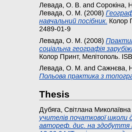
Левада, О. В.
and
Сорокіна, Н
Левада, О. М.
(2008)
Географ
навчальний посібник.
Колор П
2489-01-9
Левада, О. М.
(2008)
Практик
соціальна географія зарубіж
Колор Принт, Мелітополь. IS
Левада, О. М.
and
Сажнєва, Н
Польова практика з топогра
Thesis
Дубяга, Світлана Миколаївна
учителів початкової школи до
автореф. дис. на здобуття н