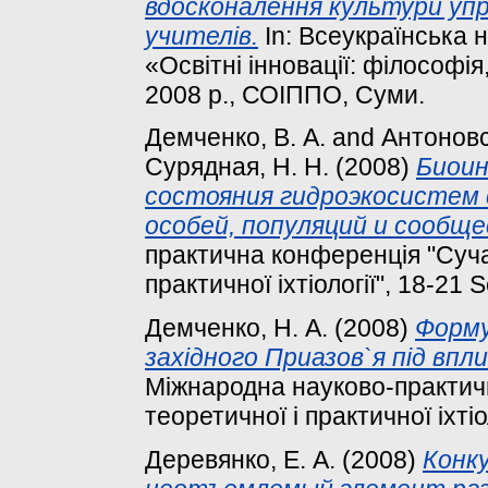
вдосконалення культури упр
учителів.
In: Всеукраїнська 
«Освітні інновації: філософія,
2008 р., СОІППО, Суми.
Демченко, В. А.
and
Антоновск
Сурядная, Н. Н.
(2008)
Биоин
состояния гидроэкосистем 
особей, популяций и сообще
практична конференція "Суча
практичної іхтіології", 18-21 
Демченко, Н. А.
(2008)
Форму
західного Приазов`я під впл
Міжнародна науково-практич
теоретичної і практичної іхтіо
Деревянко, Е. А.
(2008)
Конк