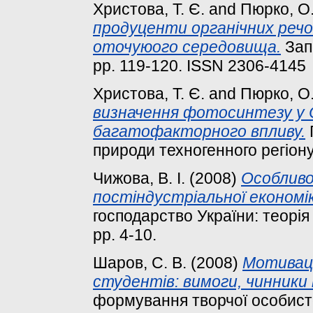
Христова, Т. Є.
and
Пюрко, О.
продуценти органічних речо
оточуюого середовища.
Зап
pp. 119-120. ISSN 2306-4145
Христова, Т. Є.
and
Пюрко, О.
визначення фотосинтезу у 
багатофакторного впливу.
природи техногенного регіону 
Чижова, В. І.
(2008)
Особливо
постіндустріальної економік
господарство України: теорія і
pp. 4-10.
Шаров, С. В.
(2008)
Мотиваці
студентів: вимоги, чинники
формування творчої особисто