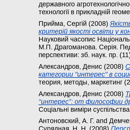
державного агротехнологічног
технології в прикладній геометр
Прийма, Сергій
(2008)
Якіст
критерій якості освіти у ко
Науковий часопис Національно
М.П. Драгоманова. Серія. Педа
перспективи: зб. наук. пр. (11
Александров, Денис
(2008)
С
категории "интерес" в соци
теория, методы, маркетинг (2)
Александров, Денис
(2008)
Т
“интерес”: от философии д
Соціальні виміри суспільства 
Антоновский, А. Г.
and
Демчен
Сурядная, Н. Н.
(2008)
Персп