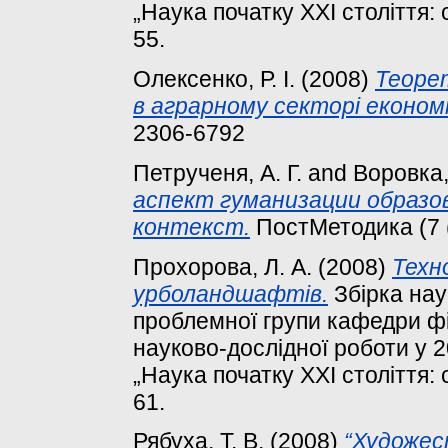
„Наука початку XXI століття: 
55.
Олексенко, Р. І.
(2008)
Теорет
в аграрному секторі економі
2306-6792
Петрученя, А. Г.
and
Воровка,
аспект гуманизации образов
контекст.
ПостМетодика (7 (
Прохорова, Л. А.
(2008)
Техн
урболандшафтів.
Збірка нау
проблемної групи кафедри фі
науково-дослідної роботи у 2
„Наука початку XXI століття: 
61.
Рябуха, Т. В.
(2008)
“Художес