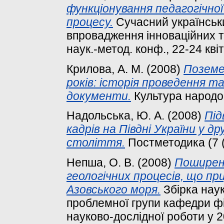
функціонування педагогічної
процесу.
Сучасний українськи
впровадження інноваційних тех
наук.-метод. конф., 22-24 квіт
Крилова, А. М.
(2008)
Поземе
років: історія проведення 
документи.
Культура народов
Надольська, Ю. А.
(2008)
Під
кадрів на Півдні України у д
століття.
Постметодика (7 (
Непша, О. В.
(2008)
Поширен
геологічних процесів, що пр
Азовського моря.
Збірка наук
проблемної групи кафедри фі
науково-дослідної роботи у 2