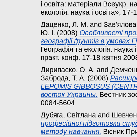
і освіта: матеріали Всеукр. н
екологія: наука і освіта», 17-
Даценко, Л. М.
and
Зав’ялова,
Ю. І.
(2008)
Особливості про
географії ґрунтів в умовах 
Географія та екологія: наука і
практ. конф. 17-18 квітня 2008
Дирипаско, O. A.
and
Демченк
Заброда, Т. А.
(2008)
Расшире
LEPOMIS GIBBOSUS (CENT
восток Украины.
Вестник зоо
0084-5604
Дубяга, Світлана
and
Шевчен
професійної підготовки сту
методу навчання.
Вісник При