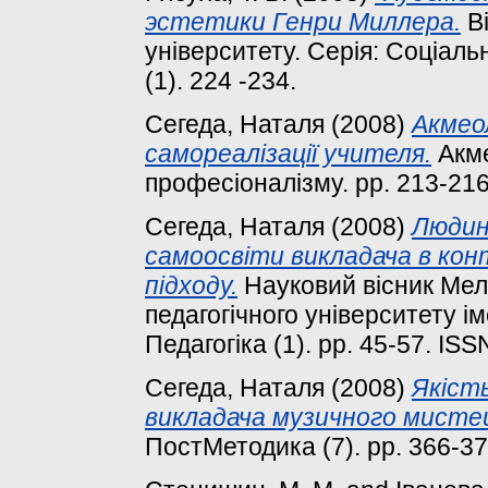
эстетики Генри Миллера.
Ві
університету. Серія: Соціаль
(1). 224 -234.
Сегеда, Наталя
(2008)
Акмео
самореалізації учителя.
Акме
професіоналізму. pp. 213-21
Сегеда, Наталя
(2008)
Людин
самоосвіти викладача в кон
підходу.
Науковий вісник Мел
педагогічного університету і
Педагогіка (1). pp. 45-57. IS
Сегеда, Наталя
(2008)
Якіст
викладача музичного мисте
ПостМетодика (7). pp. 366-3