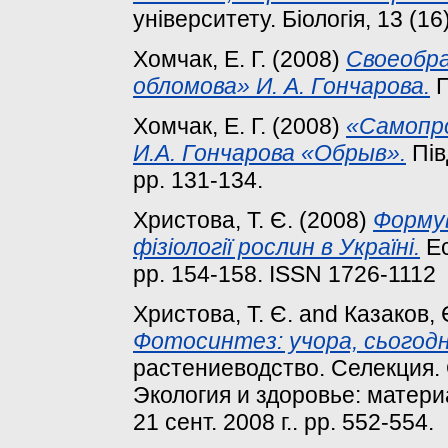
університету. Біологія, 13 (1
Хомчак, Е. Г.
(2008)
Своеобра
обломова» И. А. Гончарова.
П
Хомчак, Е. Г.
(2008)
«Самопро
И.А. Гончарова «Обрыв».
Пів
pp. 131-134.
Христова, Т. Є.
(2008)
Формув
фізіології рослин в Україні.
Ec
pp. 154-158. ISSN 1726-1112
Христова, Т. Є.
and
Казаков, 
Фотосинтез: учора, сьогодні
растениеводство. Селекция.
Экология и здоровье: матери
21 сент. 2008 г.. pp. 552-554.