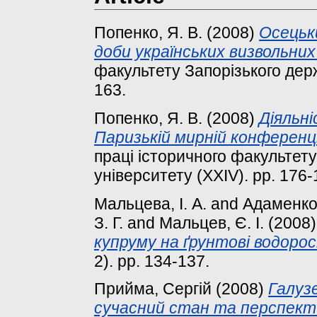
Попенко, Я. В.
(2008)
Осецьки
доби українських визвольних
факультету Запорізького держ
163.
Попенко, Я. В.
(2008)
Діяльні
Паризькій мирній конференції
праці історичного факультет
університету (XXIV). pp. 176-
Мальцева, І. А.
and
Адаменко
З. Г.
and
Мальцев, Є. І.
(2008
купруму на ґрунтові водорос
2). pp. 134-137.
Прийма, Сергій
(2008)
Галуз
сучасний стан та перспект