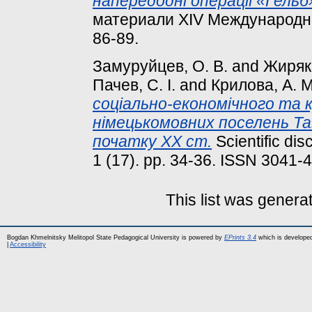
напередодні операції «Гельб
материали ХІV Международна
86-89.
Замуруйцев, О. В.
and
Жиряк
Пачев, С. І.
and
Крилова, А. 
соціально-економічного та 
німецькомовних поселень Тавр
початку ХХ ст.
Scientific dis
1 (17). pp. 34-36. ISSN 3041-
This list was gener
Bogdan Khmelnitsky Melitopol State Pedagogical University is powered by
EPrints 3.4
which is develope
|
Accessibility