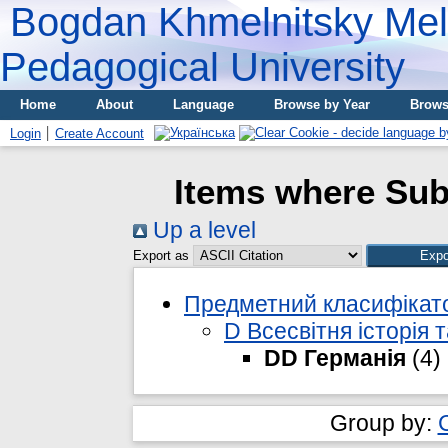
Bogdan Khmelnitsky Meli
Pedagogical University
Home
About
Language
Browse by Year
Brows
Login
Create Account
Items where Sub
Up a level
Export as
Предметний класифікато
D Всесвітня історія т
DD Германія
(4)
Group by: