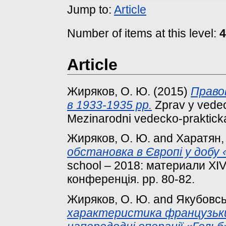
Jump to:
Article
Number of items at this level:
4
Article
Жиряков, О. Ю.
(2015)
Правов
в 1933-1935 рр.
Zprav y vedec
Mezinarodni vedecko-prakticka
Жиряков, О. Ю.
and
Харатян, 
обстановка в Європі у добу «
school – 2018: материали Х
конференція. pp. 80-82.
Жиряков, О. Ю.
and
Якубовсь
характеристика французьк