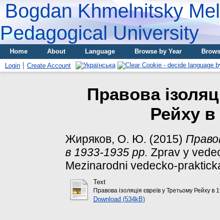
Bogdan Khmelnitsky Meli
Pedagogical University
Home
About
Language
Browse by Year
Brows
Login
Create Account
Правова ізоляц
Рейху в 
Жиряков, О. Ю.
(2015)
Правов
в 1933-1935 рр.
Zprav y vedec
Mezinarodni vedecko-prakticka
Text
Правова ізоляція євреїв у Третьому Рейху в 1
Download (534kB)