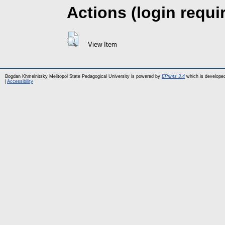
Actions (login requi
View Item
Bogdan Khmelnitsky Melitopol State Pedagogical University is powered by
EPrints 3.4
which is develope
|
Accessibility