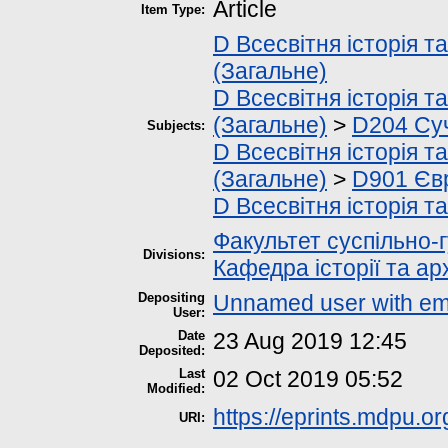
Article
Item Type:
D Всесвітня історія та
(Загальне)
D Всесвітня історія та
(Загальне)
>
D204 Суч
Subjects:
D Всесвітня історія та
(Загальне)
>
D901 Євр
D Всесвітня історія та
Факультет суспільно-
Divisions:
Кафедра історії та ар
Depositing
Unnamed user with em
User:
Date
23 Aug 2019 12:45
Deposited:
Last
02 Oct 2019 05:52
Modified:
https://eprints.mdpu.or
URI: