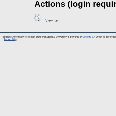
Actions (login requi
View Item
Bogdan Khmelnitsky Melitopol State Pedagogical University is powered by
EPrints 3.4
which is develope
|
Accessibility