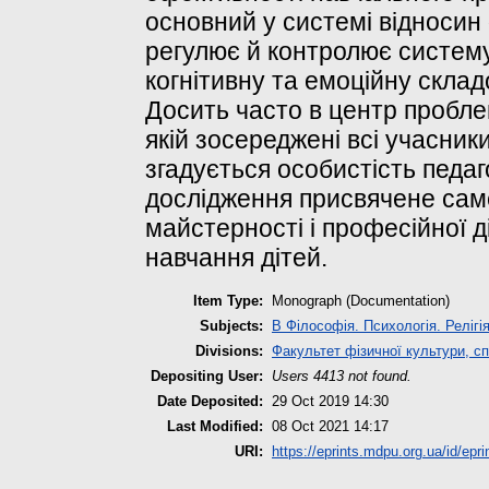
основний у системі відносин
регулює й контролює систему
когнітивну та емоційну складо
Досить часто в центр пробле
якій зосереджені всі учасники
згадується особистість педаг
дослідження присвячене саме
майстерності і професійної д
навчання дітей.
Item Type:
Monograph (Documentation)
Subjects:
B Філософія. Психологія. Релігі
Divisions:
Факультет фізичної культури, сп
Depositing User:
Users 4413 not found.
Date Deposited:
29 Oct 2019 14:30
Last Modified:
08 Oct 2021 14:17
URI:
https://eprints.mdpu.org.ua/id/epri