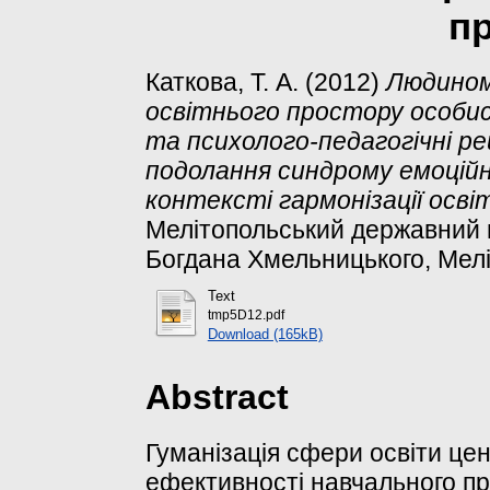
п
Каткова, Т. А.
(2012)
Людиномі
освітнього простору особи
та психолого-педагогічні ре
подолання синдрому емоційн
контексті гармонізації осві
Мелітопольський державний п
Богдана Хмельницького, Мелі
Text
tmp5D12.pdf
Download (165kB)
Abstract
Гуманізація сфери освіти ц
ефективності навчального пр