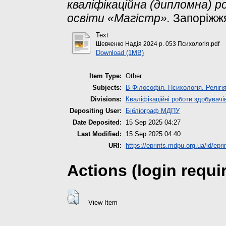
кваліфікаційна (дипломна) 
освіти «Магістр».
Запоріжжя
Text
Шевченко Надія 2024 р. 053 Психологія.pdf
Download (1MB)
Item Type:
Other
Subjects:
B Філософія. Психологія. Релігі
Divisions:
Кваліфікаційні роботи здобувачі
Depositing User:
Бібліограф МДПУ
Date Deposited:
15 Sep 2025 04:27
Last Modified:
15 Sep 2025 04:40
URI:
https://eprints.mdpu.org.ua/id/epr
Actions (login requi
View Item