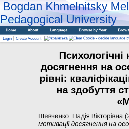
Bogdan Khmelnitsky Meli
Pedagogical University
Home
About
Language
Browse by Year
Brows
Login
Create Account
Психологічні 
досягнення на о
рівні: кваліфікац
на здобуття с
«М
Шевченко, Надія Вікторівна
(
мотивації досягнення на осо