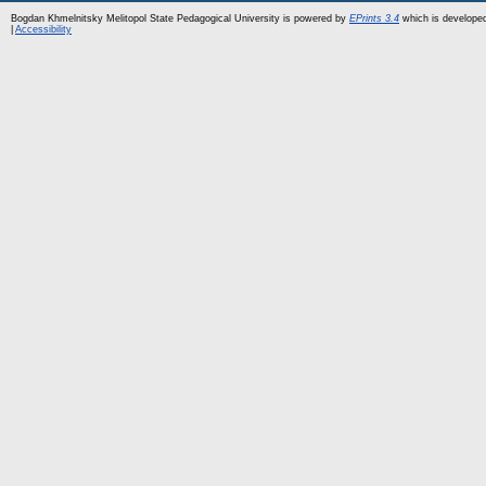
Bogdan Khmelnitsky Melitopol State Pedagogical University is powered by
EPrints 3.4
which is develope
|
Accessibility