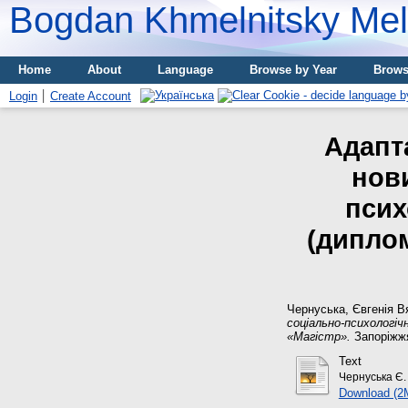
Bogdan Khmelnitsky Meli
Home
About
Language
Browse by Year
Brows
Login
Create Account
Адапт
нов
псих
(диплом
Чернуська, Євгенія В
соціально-психологіч
«Магістр».
Запоріжжя
Text
Чернуська Є. 
Download (2