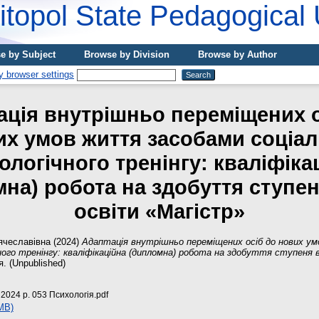
topol State Pedagogical 
e by Subject
Browse by Division
Browse by Author
ація внутрішньо переміщених о
их умов життя засобами соціал
ологічного тренінгу: кваліфіка
на) робота на здобуття ступе
освіти «Магістр»
ячеславівна
(2024)
Адаптація внутрішньо переміщених осіб до нових у
ного тренінгу: кваліфікаційна (дипломна) робота на здобуття ступеня 
. (Unpublished)
2024 р. 053 Психологія.pdf
MB)