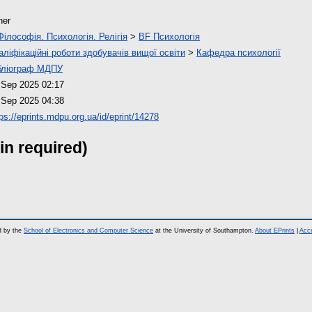
her
Філософія. Психологія. Релігія
>
BF Психологія
аліфікаційні роботи здобувачів вищої освіти
>
Кафедра психології
бліограф МДПУ
 Sep 2025 02:17
 Sep 2025 04:38
tps://eprints.mdpu.org.ua/id/eprint/14278
in required)
d by the
School of Electronics and Computer Science
at the University of Southampton.
About EPrints
|
Acce