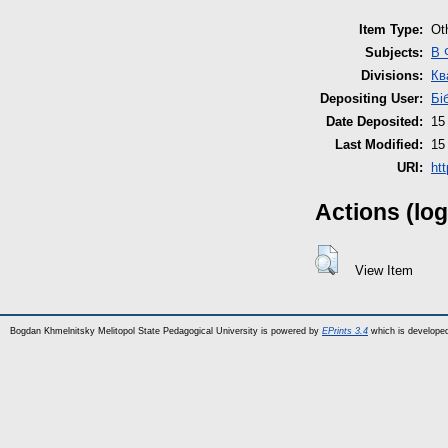
Item Type:
Ot
Subjects:
B 
Divisions:
Кв
Depositing User:
Бі
Date Deposited:
15
Last Modified:
15
URI:
ht
Actions (log
View Item
Bogdan Khmelnitsky Melitopol State Pedagogical University is powered by
EPrints 3.4
which is develope