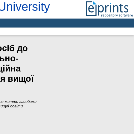
University
сіб до
ьно-
ційна
ня вищої
мов життя засобами
вищої освіти