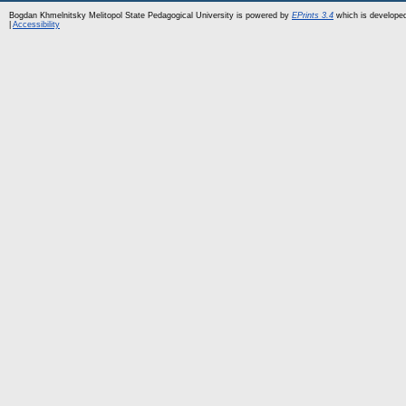
Bogdan Khmelnitsky Melitopol State Pedagogical University is powered by
EPrints 3.4
which is develope
|
Accessibility