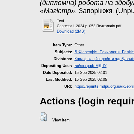
(дипломна) робота на здоб
«Магістр».
Запоріжжя. (Unpu
Text
Сергєєва І. 2024 р. 053 Психологія.pdf
Download (2MB)
Item Type:
Other
Subjects:
B Філософія. Психологія. Релігі
Divisions:
Кваліфікаційні роботи здобувачі
Depositing User:
Бібліограф МДПУ
Date Deposited:
15 Sep 2025 02:01
Last Modified:
15 Sep 2025 02:05
URI:
https://eprints.mdpu.org.ua/id/epr
Actions (login requi
View Item