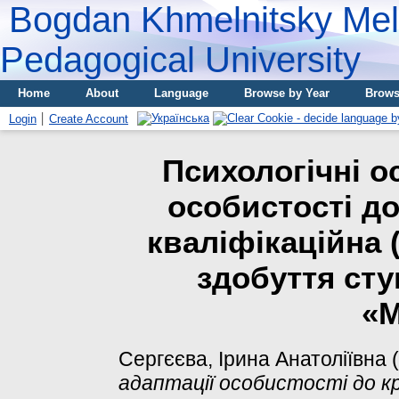
Bogdan Khmelnitsky Meli
Pedagogical University
Home
About
Language
Browse by Year
Brows
Login
Create Account
Психологічні о
особистості до
кваліфікаційна 
здобуття сту
«М
Сергєєва, Ірина Анатоліївна
(
адаптації особистості до кр