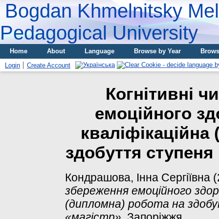
Bogdan Khmelnitsky Meli
Pedagogical University
Home
About
Language
Browse by Year
Brows
Login
Create Account
Когнітивні ч
емоційного зд
кваліфікаційна 
здобуття ступеня 
Кондрашова, Інна Сергіївна
(
збереження емоційного здор
(дипломна) робота на здоб
«магістр».
Запоріжжя.