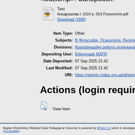
Text
Кондрашова І. 2024 р. 053 Психологія.pdf
Download (1MB)
Item Type:
Other
Subjects:
B Філософія. Психологія. Релігі
Divisions:
Кваліфікаційні роботи здобувачі
Depositing User:
Бібліограф МДПУ
Date Deposited:
07 Sep 2025 21:42
Last Modified:
07 Sep 2025 21:42
URI:
https://eprints.mdpu.org.ua/id/epr
Actions (login requi
View Item
Bogdan Khmelnitsky Melitopol State Pedagogical University is powered by
EPrints 3.4
which is develope
|
Accessibility