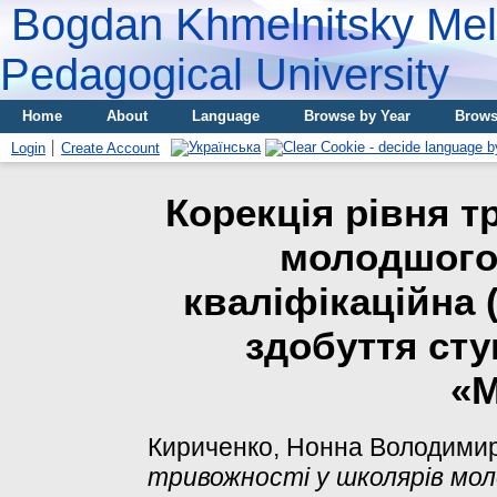
Bogdan Khmelnitsky Meli
Pedagogical University
Home
About
Language
Browse by Year
Brows
Login
Create Account
Корекція рівня т
молодшого 
кваліфікаційна 
здобуття сту
«М
Кириченко, Нонна Володимир
тривожності у школярів мол