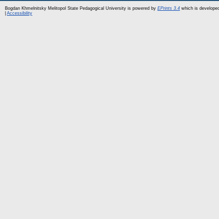
Bogdan Khmelnitsky Melitopol State Pedagogical University is powered by
EPrints 3.4
which is develope
|
Accessibility