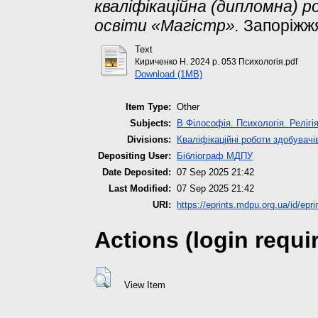
кваліфікаційна (дипломна) 
освіти «Магістр».
Запоріжж
Text
Кириченко Н. 2024 р. 053 Психологія.pdf
Download (1MB)
Item Type:
Other
Subjects:
B Філософія. Психологія. Релігі
Divisions:
Кваліфікаційні роботи здобувачі
Depositing User:
Бібліограф МДПУ
Date Deposited:
07 Sep 2025 21:42
Last Modified:
07 Sep 2025 21:42
URI:
https://eprints.mdpu.org.ua/id/epr
Actions (login requi
View Item