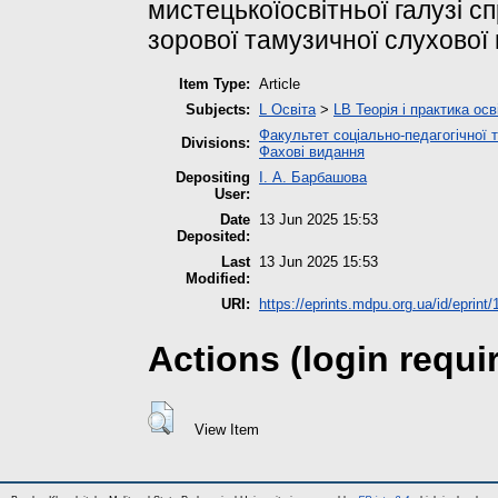
мистецькоїосвітньої галузі 
зорової тамузичної слухової 
Item Type:
Article
Subjects:
L Освіта
>
LB Теорія і практика ос
Факультет соціально-педагогічної т
Divisions:
Фахові видання
Depositing
І. А. Барбашова
User:
Date
13 Jun 2025 15:53
Deposited:
Last
13 Jun 2025 15:53
Modified:
URI:
https://eprints.mdpu.org.ua/id/eprint
Actions (login requi
View Item