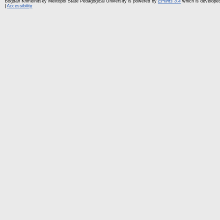
Bogdan Khmelnitsky Melitopol State Pedagogical University is powered by
EPrints 3.4
which is develope
|
Accessibility