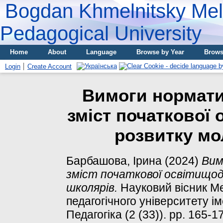
Bogdan Khmelnitsky Meli
Pedagogical University
Home
About
Language
Browse by Year
Brows
Login
Create Account
Вимоги нормати
зміст початкової
розвитку м
Барбашова, Ірина
(2024)
Вим
зміст початкової освітищо
школярів.
Науковий вісник Ме
педагогічного університету і
Педагогіка (2 (33)). pp. 165-