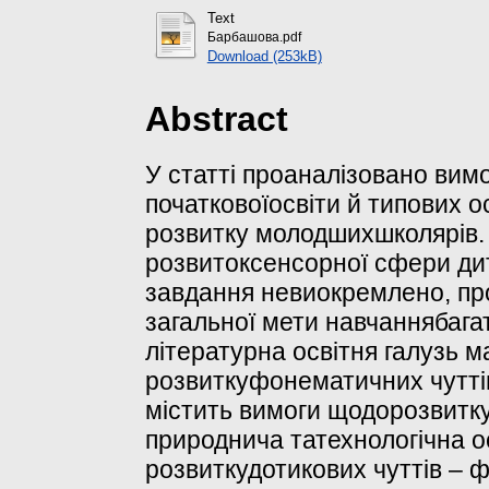
Text
Барбашова.pdf
Download (253kB)
Abstract
У статті проаналізовано ви
початковоїосвіти й типових 
розвитку молодшихшколярів.
розвитоксенсорної сфери дит
завдання невиокремлено, пр
загальної мети навчаннябагат
літературна освітня галузь 
розвиткуфонематичних чуттів
містить вимоги щодорозвитк
природнича татехнологічна о
розвиткудотикових чуттів – ф