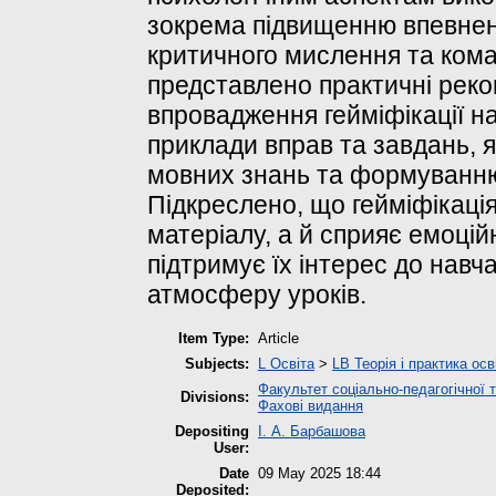
зокрема підвищенню впевнено
критичного мислення та коман
представлено практичні реко
впровадження гейміфікації н
приклади вправ та завдань, 
мовних знань та формуванню
Підкреслено, що гейміфікаці
матеріалу, а й сприяє емоці
підтримує їх інтерес до навч
атмосферу уроків.
Item Type:
Article
Subjects:
L Освіта
>
LB Теорія і практика ос
Факультет соціально-педагогічної т
Divisions:
Фахові видання
Depositing
І. А. Барбашова
User:
Date
09 May 2025 18:44
Deposited: