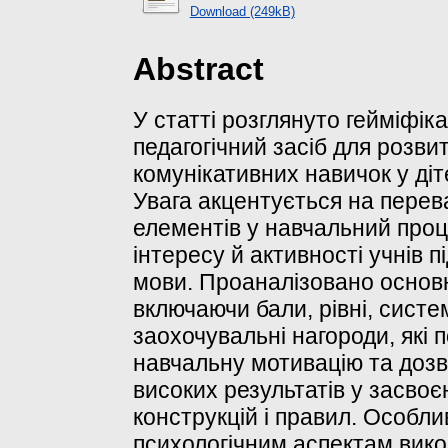
Download (249kB)
Abstract
У статті розглянуто гейміфік
педагогічний засіб для розви
комунікативних навичок у діт
Увага акцентується на переваг
елементів у навчальний проц
інтересу й активності учнів п
мови. Проаналізовано основні
включаючи бали, рівні, систе
заохочувальні нагороди, які
навчальну мотивацію та доз
високих результатів у засво
конструкцій і правил. Особли
психологічним аспектам вико