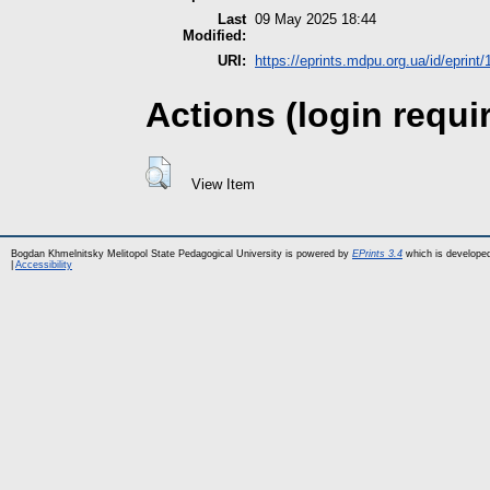
Last
09 May 2025 18:44
Modified:
URI:
https://eprints.mdpu.org.ua/id/eprint
Actions (login requi
View Item
Bogdan Khmelnitsky Melitopol State Pedagogical University is powered by
EPrints 3.4
which is develope
|
Accessibility