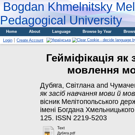
Bogdan Khmelnitsky Meli
Pedagogical University
Home
About
Language
Browse by Year
Brows
Login
Create Account
Гейміфікація як 
мовлення м
Дубяга, Світлана
and
Чумаче
як засіб навчання мови й мо
вісник Мелітопольського держ
імені Богдана Хмельницького. 
125. ISSN 2219-5203
Text
Дубяга.pdf