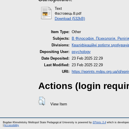
Text
Фастовець В.pdf
Download (532kB)
Item Type:
Other
Subjects:
B Філософія. Психологія. Релігі
Divisions:
Кваліфікаційні роботи здобувачі
Depositing User:
psychology
Date Deposited:
23 Feb 2025 22:29
Last Modified:
23 Feb 2025 22:29
URI:
https://eprints.mdpu.org.ua/id/epr
Actions (login requi
View Item
Bogdan Khmelnitsky Melitopol State Pedagogical University is powered by
EPrints 3.4
which is develope
|
Accessibility