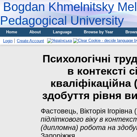
Bogdan Khmelnitsky Meli
Pedagogical University
Home
About
Language
Browse by Year
Brows
Login
Create Account
Психологічні труд
в контексті 
кваліфікаційна 
здобуття рівня в
Фастовець, Вікторія Ігорівна
(
підліткового віку в контекст
(дипломна) робота на здобу
Запоріжжя.