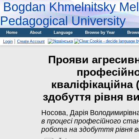
Bogdan Khmelnitsky Meli
Pedagogical University
Home
About
Language
Browse by Year
Brows
Login
Create Account
Прояви агресивн
професійно
кваліфікаційна 
здобуття рівня в
Носова, Дарія Володимирівн
в процесі професійного стан
робота на здобуття рівня в