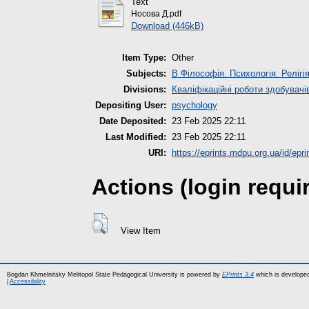
Text
Носова Д.pdf
Download (446kB)
Item Type:
Other
Subjects:
B Філософія. Психологія. Релігі
Divisions:
Кваліфікаційні роботи здобувачі
Depositing User:
psychology
Date Deposited:
23 Feb 2025 22:11
Last Modified:
23 Feb 2025 22:11
URI:
https://eprints.mdpu.org.ua/id/epr
Actions (login requi
View Item
Bogdan Khmelnitsky Melitopol State Pedagogical University is powered by
EPrints 3.4
which is develope
|
Accessibility