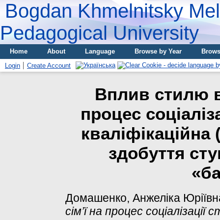
Bogdan Khmelnitsky Meli
Pedagogical University
Home
About
Language
Browse by Year
Brows
Login
Create Account
Вплив стилю в
процес соціаліз
кваліфікаційна 
здобуття сту
«б
Домашенко, Анжеліка Юріївн
сім’ї на процес соціалізації