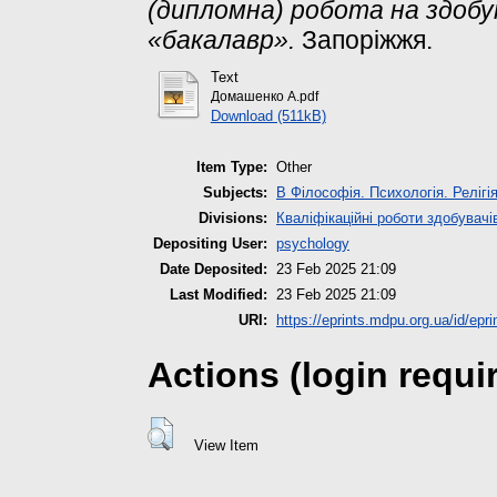
(дипломна) робота на здоб
«бакалавр».
Запоріжжя.
Text
Домашенко А.pdf
Download (511kB)
Item Type:
Other
Subjects:
B Філософія. Психологія. Релігі
Divisions:
Кваліфікаційні роботи здобувачі
Depositing User:
psychology
Date Deposited:
23 Feb 2025 21:09
Last Modified:
23 Feb 2025 21:09
URI:
https://eprints.mdpu.org.ua/id/epr
Actions (login requi
View Item