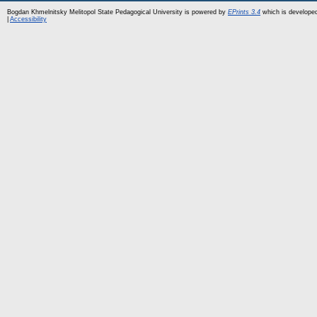
Bogdan Khmelnitsky Melitopol State Pedagogical University is powered by
EPrints 3.4
which is develope
|
Accessibility