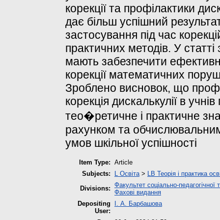
корекції та профілактики дис
дає більш успішний результа
застосування під час корекці
практичних методів. У статті
мають забезпечити ефективні
корекції математичних поруш
Зроблено висновок, що профі
корекція дискалькулії в учнів
тео�ретичне і практичне зна
рахунком та обчислювальним
умов шкільної успішності
Item Type:
Article
Subjects:
L Освіта
>
LB Теорія і практика ос
Факультет соціально-педагогічної т
Divisions:
Фахові видання
Depositing
І. А. Барбашова
User: