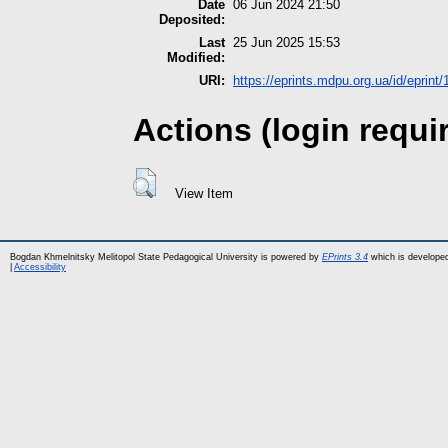
Date
06 Jun 2024 21:50
Deposited:
Last
25 Jun 2025 15:53
Modified:
URI:
https://eprints.mdpu.org.ua/id/eprint
Actions (login requi
View Item
Bogdan Khmelnitsky Melitopol State Pedagogical University is powered by
EPrints 3.4
which is develope
|
Accessibility