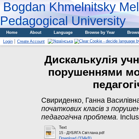
Bogdan Khmelnitsky Meli
Pedagogical University
Home
About
Language
Browse by Year
Brows
Login
Create Account
Дискалькулія учн
порушеннями мо
педагог
Свириденко, Ганна Василівн
початкових класів з поруше
педагогічна проблема.
Inclus
Text
15 - ДУБЯГА Світлана.pdf
Download (334kB)