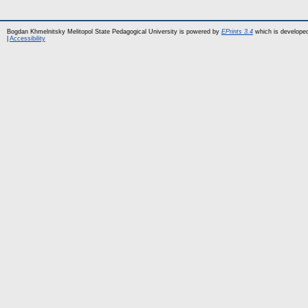
Bogdan Khmelnitsky Melitopol State Pedagogical University is powered by
EPrints 3.4
which is develope
|
Accessibility