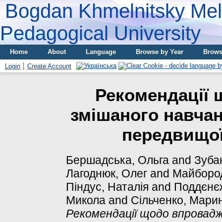
Bogdan Khmelnitsky Meli
Pedagogical University
Home
About
Language
Browse by Year
Brows
Login
Create Account
Рекомендації
змішаного навчан
передвищої
Бершадська, Ольга
and
Зуба
Лагоднюк, Олег
and
Майборо
Піндус, Наталія
and
Поддєнє
Микола
and
Сільченко, Мари
Рекомендації щодо впровадж