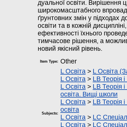
дуальної освіти. Вирішення 
широкомасштабного впровадж
ґрунтовних змін у підходах д
освіти та в кожній дисциплін
ефективності їхнього провед
тимчасове рішення, а можлив
новий якісний рівень.
Other
Item Type:
L Освіта
>
L Освіта (З
L Освіта
>
LB Теорія і
L Освіта
>
LB Теорія і
освіта. Вищі школи
L Освіта
>
LB Теорія і
освіта
Subjects:
L Освіта
>
LC Спеціал
L Освіта
>
LC Спеціал