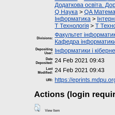
Додаткова освіта. До
Q Наука
>
QA Матема
Інформатика
>
Інтерн
T Технологія
>
T Техно
Факультет інформатик
Divisions:
Кафедра інформатики 
Depositing
Інформатики і кіберн
User:
Date
24 Feb 2021 09:43
Deposited:
Last
24 Feb 2021 09:43
Modified:
https://eprints.mdpu.or
URI:
Actions (login requi
View Item