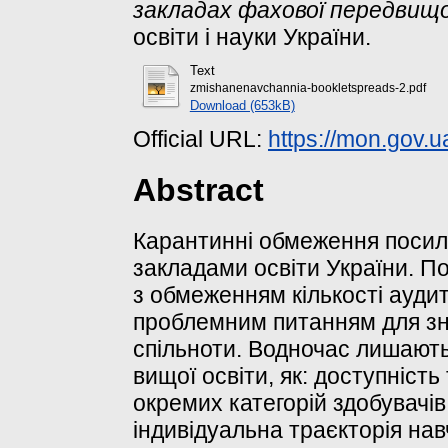
закладах фахової передвищо
освіти і науки України.
Text
zmishanenavchannia-bookletspreads-2.pdf
Download (653kB)
Official URL:
https://mon.gov.u
Abstract
Карантинні обмеження посили
закладами освіти України. П
з обмеженням кількості ауди
проблемним питанням для зна
спільноти. Водночас лишають
вищої освіти, як: доступність
окремих категорій здобувачів
індивідуальна траєкторія на