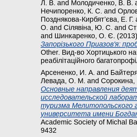
Л. В.
and
Молодиченко, В. В.
Нечипоренко, К. С.
and
Орлов
Позднякова-Кирбят’єва, Е. Г.
О.
and
Сілявіна, Ю. С.
and
Ст
and
Шинкаренко, О. Є.
(2013
Запорізького Приазов'я: пр
Other. Вид-во Хортицького н
реабілітаційного багатопрофі
Арсененко, И. А.
and
Байтеря
Левада, О. М.
and
Сорокина, 
Основные направления деят
исследовательской лаборат
туризма Мелитопольского г
университета имени Богдан
Academic Society of Michal Ba
9432