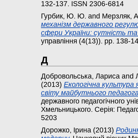
132-137. ISSN 2306-6814
Гурбик, Ю. Ю.
and
Мерзляк, А
механізм державного регул
сфери України: сутність та 
управління (4(13)). pp. 138-14
Д
Добровольська, Лариса
and
(2013)
Екологічна культура 
світу майбутнього педагога
державного педагогічного уні
Хмельницького. Серія: Педагог
5203
Дорожко, Ірина
(2013)
Родинн