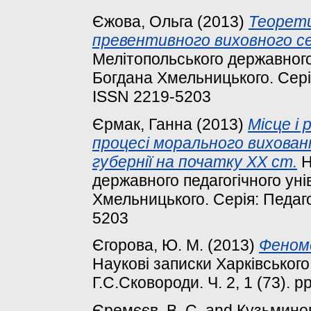
Єжова, Ольга
(2013)
Теорети
превентивного виховного с
Мелітопольського державного 
Богдана Хмельницького. Серія:
ISSN 2219-5203
Єрмак, Ганна
(2013)
Місце і
процесі морального виховання
губернії на початку XX ст.
Н
державного педагогічного уні
Хмельницького. Серія: Педагог
5203
Єгорова, Ю. М.
(2013)
Феном
Наукові записки Харківського
Г.С.Сковороди. Ч. 2, 1 (73). pp
Єремєєв, В. С.
and
Кузьминов