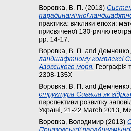
Воровка, В. П.
(2013)
Систем
парадинамічної ландшафтно
практика: виклики епохи: мат
присвяченої 130-річчю географ
pp. 14-17.
Воровка, В. П.
and
Демченко,
ландшафтному комплексі С
Азовського моря.
Географія т
2308-135X
Воровка, В. П.
and
Демченко,
структура Сиваша як гідроло
перспективи розвитку заповід
Україні, 21-22 March 2013, Ми
Воровка, Володимир
(2013)
С
Приазовської парадинамічн