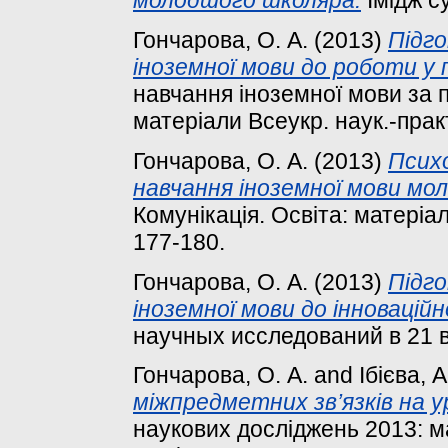
молодшого школяра.
Імідж су
Гончарова, О. А.
(2013)
Підг
іноземної мови до роботи у 
навчання іноземної мови за
матеріали Всеукр. наук.-практ.
Гончарова, О. А.
(2013)
Психо
навчання іноземної мови мо
Комунікація. Освіта: матеріал
177-180.
Гончарова, О. А.
(2013)
Підг
іноземної мови до інноваційн
научных исследований в 21 ве
Гончарова, О. А.
and
Ібієва, А.
міжпредметних зв’язків на у
наукових досліджень 2013: ма