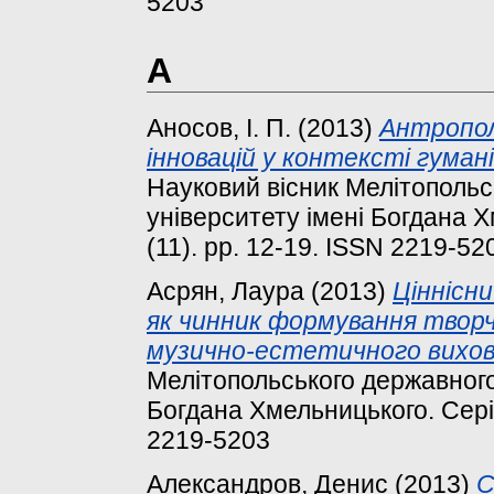
5203
А
Аносов, І. П.
(2013)
Антропол
інновацій у контексті гуман
Науковий вісник Мелітопольс
університету імені Богдана Х
(11). pp. 12-19. ISSN 2219-52
Асрян, Лаура
(2013)
Ціннісн
як чинник формування творчо
музично-естетичного вихов
Мелітопольського державного 
Богдана Хмельницького. Серія:
2219-5203
Александров, Денис
(2013)
С