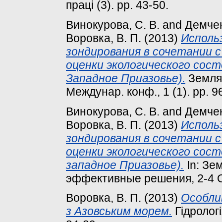
праці (3). pp. 43-50.
Винокурова, С. В.
and
Демчен
Воровка, В. П.
(2013)
Исполь
зондирования в сочетании 
оценки экологического сост
Западное Приазовье).
Земля 
Междунар. конф., 1 (1). pp. 9
Винокурова, С. В.
and
Демчен
Воровка, В. П.
(2013)
Исполь
зондирования в сочетании 
оценки экологического сост
западное Приазовье).
In: Зе
эффективные решения, 2-4 O
Воровка, В. П.
(2013)
Особлив
з Азовським морем.
Гідрологія