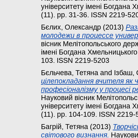
університету імені Богдана Х
(11). pp. 31-36. ISSN 2219-52
Бєлих, Олександр
(2013)
Раз
молодежи в процессе униве
вісник Мелітопольського держ
імені Богдана Хмельницького. 
103. ISSN 2219-5203
Бєльчева, Тетяна
and
Ізбаш,
цілепокладання вчителя як 
професіоналізму у процесі ре
Науковий вісник Мелітопольс
університету імені Богдана Х
(11). pp. 104-109. ISSN 2219
Багрій, Тетяна
(2013)
Творчіс
світового визнання.
Науковий