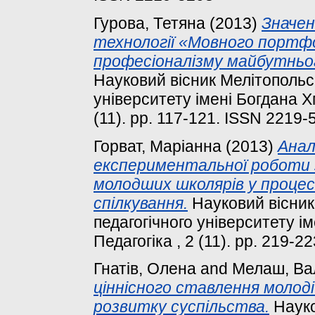
Гурова, Тетяна
(2013)
Значен
технології «Мовного портф
професіоналізму майбутньог
Науковий вісник Мелітопольс
університету імені Богдана Х
(11). pp. 117-121. ISSN 2219-
Горват, Маріанна
(2013)
Анал
експериментальної роботи 
молодших школярів у процес
спілкування.
Науковий вісник
педагогічного університету і
Педагогіка , 2 (11). pp. 219-
Гнатів, Олена
and
Мелаш, Ва
ціннісного ставлення молод
розвитку суспільства.
Науко