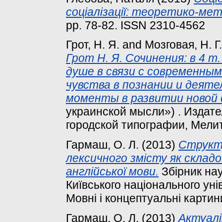
соціалізації: теоретико-ме
pp. 78-82. ISSN 2310-4562
Грот, Н. Я.
and
Мозговая, Н. Г.
Грот Н. Я. Сочинения: в 4 т
душе в связи с современным
чувства в познании и деят
моменты в развитии новой
украинской мысли») . Издат
городской типографии, Мели
Гармаш, О. Л.
(2013)
Структ
лексичного змісту як склад
англійської мови.
Збірник нау
Київського національного ун
Мовні і концептуальні картини 
Гармаш, О. Л.
(2013)
Актуалі