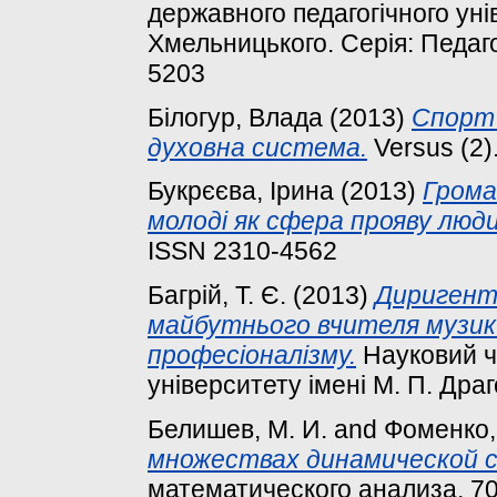
державного педагогічного уні
Хмельницького. Серія: Педагог
5203
Білогур, Влада
(2013)
Спорт 
духовна система.
Versus (2)
Букрєєва, Ірина
(2013)
Грома
молоді як сфера прояву люд
ISSN 2310-4562
Багрій, Т. Є.
(2013)
Диригентс
майбутнього вчителя музик
професіоналізму.
Науковий ч
університету імені М. П. Драг
Белишев, М. И.
and
Фоменко, 
множествах динамической 
математического анализа, 70