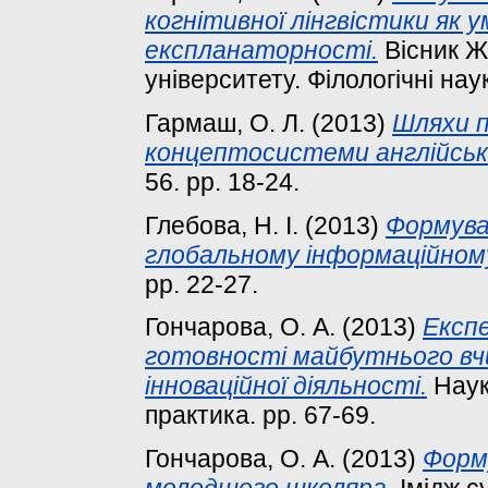
когнітивної лінгвістики як у
експланаторності.
Вісник Ж
університету. Філологічні наук
Гармаш, О. Л.
(2013)
Шляхи 
концептосистеми англійсько
56. pp. 18-24.
Глебова, Н. І.
(2013)
Формува
глобальному інформаційном
pp. 22-27.
Гончарова, О. А.
(2013)
Експ
готовності майбутнього вчи
інноваційної діяльності.
Наук
практика. pp. 67-69.
Гончарова, О. А.
(2013)
Форм