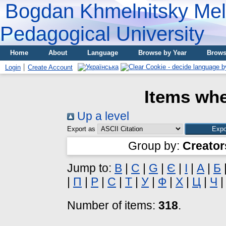
Bogdan Khmelnitsky Meli
Pedagogical University
Home
About
Language
Browse by Year
Brows
Login
Create Account
Items whe
Up a level
Export as
Group by:
Creator
Jump to:
B
|
C
|
G
|
Є
|
І
|
А
|
Б
|
П
|
Р
|
С
|
Т
|
У
|
Ф
|
Х
|
Ц
|
Ч
Number of items:
318
.