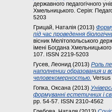
державного педагогічного уні
Хмельницького. Серія: Педагог
5203
Грицай, Наталія
(2013)
Форму
під час проведення біологічн
вісник Мелітопольського держ
імені Богдана Хмельницького. 
107. ISSN 2219-5203
Гусев, Леонид
(2013)
Роль п
наполнении образования и 
человекомерностью.
Versus 
Гопка, Оксана
(2013)
Універ
формуванні естетичних і св
pp. 54-57. ISSN 2310-4562
Глебова, Наталя
(2013)
Соці