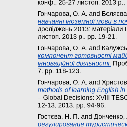
конф., 25-27 листоп. 2013 р., 
Гончарова, О. А.
and
Бєляєва
навчанні іноземної мови в по
досліджень 2013: матеріали I
листоп. 2013 р.. pp. 19-21.
Гончарова, О. А.
and
Калужськ
компонент готовності майб
інноваційної діяльності.
Проб
7. pp. 118-123.
Гончарова, О. А.
and
Христов
methods of learning English in 
– Global Decisions: XVIII TESO
12-13, 2013. pp. 94-96.
Гостєва, Н. П.
and
Донченко, 
регулирование туристическ