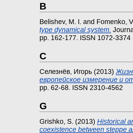
B
Belishev, M. I.
and
Fomenko, V
type dynamical system.
Journal
pp. 162-177. ISSN 1072-3374
C
Cелезнёв, Игорь
(2013)
Жизн
европейское измерение и о
pp. 62-68. ISSN 2310-4562
G
Grishko, S.
(2013)
Historical 
coexistence between steppe an