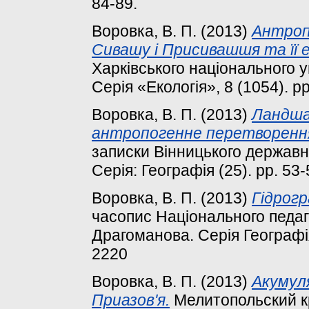
84-89.
Воровка, В. П.
(2013)
Антроп
Сивашу і Присивашшя та її ек
Харківського національного ун
Серія «Екологія», 8 (1054). pp
Воровка, В. П.
(2013)
Ландша
антропогенне перетворенн
записки Вінницького державно
Серія: Географія (25). pp. 53-
Воровка, В. П.
(2013)
Гідрогр
часопис Національного педаго
Драгоманова. Серія Географія,
2220
Воровка, В. П.
(2013)
Акумуля
Приазов'я.
Мелитопольский кр