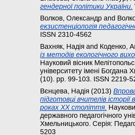
гендерної політики України.
Волков, Олександр
and
Волко
екзистенціологія педагогічн
ISSN 2310-4562
Вахняк, Надія
and
Коденко, 
із методів екологічного вихо
Науковий вісник Мелітопольс
університету імені Богдана Х
(10). pp. 99-103. ISSN 2219-
Вєнцева, Надія
(2013)
Впров
підготовці вчителів історії 
роках XX століття.
Науковий
державного педагогічного уні
Хмельницького. Серія: Педагог
5203