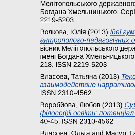
Мелітопольського державного 
Богдана Хмельницького. Серія:
2219-5203
Волкова, Юлія
(2013)
Ідеї гу
антрополого-педагогічних ос
вісник Мелітопольського держ
імені Богдана Хмельницького. 
218. ISSN 2219-5203
Власова, Татьяна
(2013)
Тек
взаимодействие нарративов
ISSN 2310-4562
Воробйова, Любов
(2013)
Су
філософії освіти: потенціал
40-45. ISSN 2310-4562
Власова, Ольга
and
Масур, Г