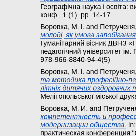
Географічна наука і освіта: 
конф., 1 (1). pp. 14-17.
Воровка, М. І.
and
Петрученя, 
молоді, як умова запобіганн
Гуманітарний вісник ДВНЗ 
педагогічний університет ім. 
978-966-8840-94-4(5)
Воровка, М. І.
and
Петрученя, 
та методика професійно-пед
літніх дитячих оздоровчих 
Мелітопольської міської друк
Воровка, М. И.
and
Петрученя,
компетентность и професс
модернизации общества.
In
практическая конференция 