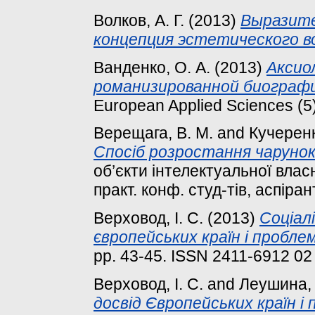
Волков, А. Г.
(2013)
Выразите
концепция эстетического в
Ванденко, О. А.
(2013)
Аксио
романизированной биографи
European Applied Sciences (5
Верещага, В. М.
and
Кучеренк
Спосіб розростання чарунок
об’єкти інтелектуальної власн
практ. конф. студ-тів, аспіран
Верховод, І. С.
(2013)
Соціалі
європейських країн і проблем
pp. 43-45. ISSN 2411-6912 02
Верховод, І. С.
and
Леушина, 
досвід Європейських країн і 