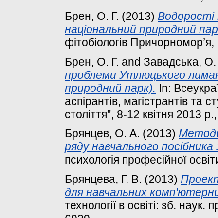
Брен, О. Г.
(2013)
Водорості
національний природний парк
фітобіологів Причорномор’я, 
Брен, О. Г.
and
Завадська, О.
проблеми Утлюцького лиман
природний парк).
In: Всеукра
аспірантів, магістрантів та с
століття", 8-12 квітня 2013 р.
Брянцев, О. А.
(2013)
Методи
ряду навчального посібника 
психологія професійної освіти
Брянцева, Г. В.
(2013)
Проект
для навчальних комп'ютерни
технології в освіті: зб. наук. 