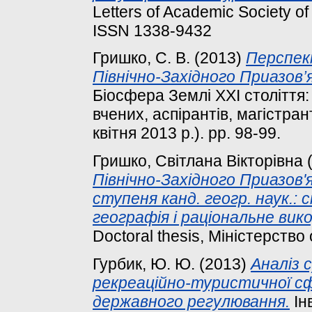
Letters of Academic Society of
ISSN 1338-9432
Гришко, С. В.
(2013)
Перспек
Північно-Західного Приазов’я
Біосфера Землі ХХІ століття
вчених, аспірантів, магістран
квітня 2013 р.). pp. 98-99.
Гришко, Світлана Вікторівна
Північно-Західного Приазов'
ступеня канд. геогр. наук.: 
географія і раціональне вик
Doctoral thesis, Міністерство 
Гурбик, Ю. Ю.
(2013)
Аналіз 
рекреаційно-туристичної сф
державного регулювання.
Інв