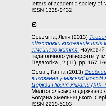
letters of academic society of 
ISSN 1338-9432
Є
Єрьоміна, Лілія
(2013)
Теоре
підготовки вихованців шкіл
сімейного життя.
Науковий 
педагогічного університету і
Педагогіка , 2 (11). pp. 157-
Єрмак, Ганна
(2013)
Особлив
виховання учнівської молоді
Церкви Півдня України (ХІХ–п
Мелітопольського державного 
Богдана Хмельницького. Серія:
ISSN 2219-5203