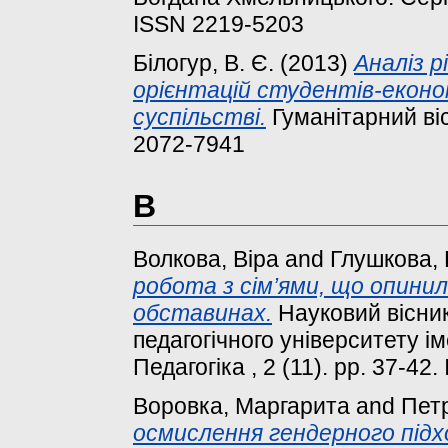
ISSN 2219-5203
Білогур, В. Є.
(2013)
Аналіз р
орієнтацій студентів-екон
суспільстві.
Гуманітарний віс
2072-7941
В
Волкова, Віра
and
Глушкова, 
робота з сім’ями, що опини
обставинах.
Науковий вісни
педагогічного університету і
Педагогіка , 2 (11). pp. 37-42
Воровка, Маргарита
and
Пет
осмислення гендерного підхо