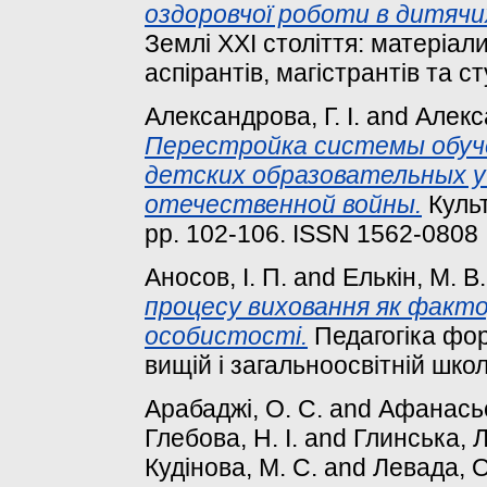
оздоровчої роботи в дитячи
Землі ХХІ століття: матеріал
аспірантів, магістрантів та ст
Александрова, Г. І.
and
Алекс
Перестройка системы обуче
детских образовательных у
отечественной войны.
Культ
pp. 102-106. ISSN 1562-0808
Аносов, І. П.
and
Елькін, М. В.
процесу виховання як факто
особистості.
Педагогіка фор
вищій і загальноосвітній школ
Арабаджі, О. С.
and
Афанасьє
Глебова, Н. І.
and
Глинська, Л
Кудінова, М. С.
and
Левада, О