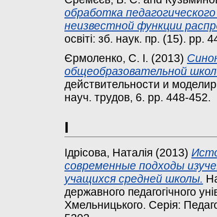
обработка педагогического
неизвестной функции распр
освіті: зб. наук. пр. (15). pp.
Єрмоленко, С. І.
(2013)
Синон
общеобразовательной школ
действительности и моделир
науч. трудов, 6. pp. 448-452.
І
Ідрісова, Наталія
(2013)
Исто
современные подходы изуче
учащихся средней школы.
На
державного педагогічного уні
Хмельницького. Серія: Педагог