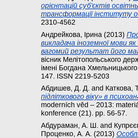
орієнтацій суб'єктів освітн
трансформації інституту о
2310-4562
Андрейкова, Ірина
(2013)
Пр
викладача іноземної мови як 
вагомий результат його маг
вісник Мелітопольського держ
імені Богдана Хмельницького. 
147. ISSN 2219-5203
Абдишев, Д. Д.
and
Каткова, Т
підліткового віку» в психоан
moderních věd – 2013: materiá
konference (21). pp. 56-57.
Абдураман, А. Ш.
and
Купрєєн
Проценко, А. А.
(2013)
Особли