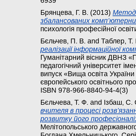
6939
Брянцева, Г. В.
(2013)
Методи
збалансованих комп’ютерни
психологія професійної освіти
Бєльчев, П. В.
and
Таблер, Т. І
реалізації інформаційної к
Гуманітарний вісник ДВНЗ 
педагогічний університет іме
випуск «Вища освіта України у
європейського освітнього прос
ISBN 978-966-8840-94-4(3)
Бєльчева, Т. Ф.
and
Ізбаш, С. 
вчителя в процесі розв’язан
розвитку його професіоналі
Мелітопольського державного 
Богдана Хмельницького. Серія: