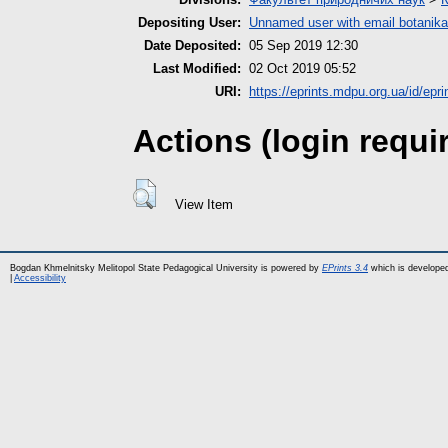
Depositing User:
Unnamed user with email
botanik
Date Deposited:
05 Sep 2019 12:30
Last Modified:
02 Oct 2019 05:52
URI:
https://eprints.mdpu.org.ua/id/epri
Actions (login requi
View Item
Bogdan Khmelnitsky Melitopol State Pedagogical University is powered by
EPrints 3.4
which is develope
|
Accessibility