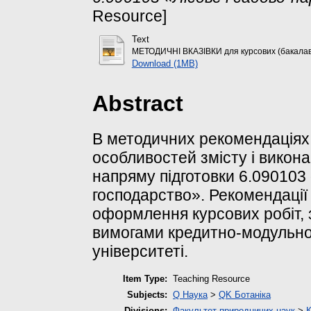
Resource]
Text
МЕТОДИЧНІ ВКАЗІВКИ для курсових (бакалав
Download (1MB)
Abstract
В методичних рекомендаціях 
особливостей змісту і викона
напряму підготовки 6.090103 
господарство». Рекомендації
оформлення курсових робіт, з
вимогами кредитно-модульної
університеті.
Item Type:
Teaching Resource
Subjects:
Q Наука
>
QK Ботаніка
Divisions:
Факультет природничих наук
>
К