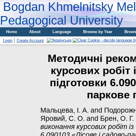
Bogdan Khmelnitsky Meli
Pedagogical University
Home
About
Language
Browse by Year
Brows
Login
Create Account
Методичні реком
курсових робіт 
підготовки 6.090
паркове 
Мальцева, І. А.
and
Подорожн
Яровий, С. О.
and
Брен, О. Г.
виконання курсових робіт із
6.090103 «Лісове і садово-п