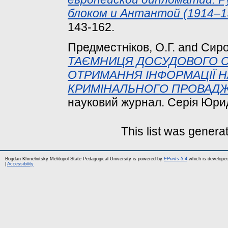
блоком и Антантой (1914–19
143-162.
Предместніков, О.Г.
and
Сирот
ТАЄМНИЦЯ ДОСУДОВОГО С
ОТРИМАННЯ ІНФОРМАЦІЇ Н
КРИМІНАЛЬНОГО ПРОВАД
науковий журнал. Серія Юриди
This list was gener
Bogdan Khmelnitsky Melitopol State Pedagogical University is powered by
EPrints 3.4
which is develope
|
Accessibility