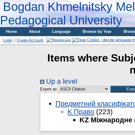
Bogdan Khmelnitsky Meli
Pedagogical University
Home
About
Language
Browse by Year
Brows
Login
Create Account
Items where Subj
Up a level
Export as
Предметний класифікато
K Право
(223)
KZ Міжнародне