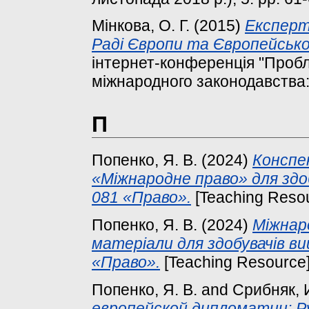
Мінкова, О. Г.
(2015)
Експерт
Раді Європи та Європейсько
інтернет-конференція "Пробл
міжнародного законодавства:
П
Попенко, Я. В.
(2024)
Конспек
«Міжнародне право» для здоб
081 «Право».
[Teaching Reso
Попенко, Я. В.
(2024)
Міжнар
матеріали для здобувачів ви
«Право».
[Teaching Resource
Попенко, Я. В.
and
Срибняк, И
европейской дипломатии: 