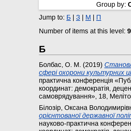
Group by:
Jump to:
Б
|
З
|
М
|
П
Number of items at this level:
9
Б
Болбас, О. М.
(2019)
Становл
сфері охорони культурних ц
практична конференція «Публ
координат: демократія, децен
самоврядування», 18, Меліто
Білозір, Оксана Володимирів
орієнтованої державної полі
науково-практична конференц