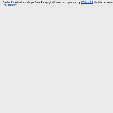
Bogdan Khmelnitsky Melitopol State Pedagogical University is powered by
EPrints 3.4
which is develope
|
Accessibility