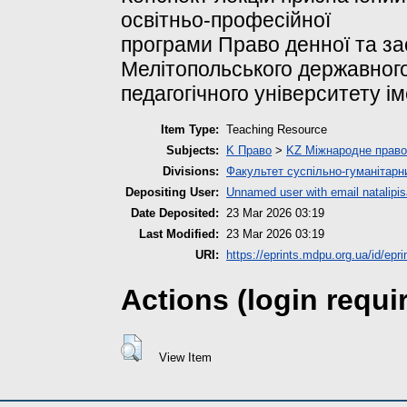
освітньо-професійної
програми Право денної та з
Мелітопольського державног
педагогічного університету і
Item Type:
Teaching Resource
Subjects:
K Право
>
KZ Міжнародне право
Divisions:
Факультет суспільно-гуманітарн
Depositing User:
Unnamed user with email
natalip
Date Deposited:
23 Mar 2026 03:19
Last Modified:
23 Mar 2026 03:19
URI:
https://eprints.mdpu.org.ua/id/epr
Actions (login requi
View Item