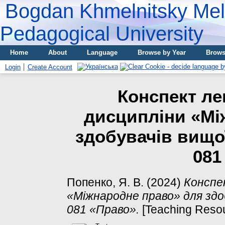
Bogdan Khmelnitsky Meli
Pedagogical University
Home
About
Language
Browse by Year
Brows
Login
Create Account
Конспект ле
дисципліни «Мі
здобувачів вищої
081
Попенко, Я. В.
(2024)
Конспек
«Міжнародне право» для здоб
081 «Право».
[Teaching Reso