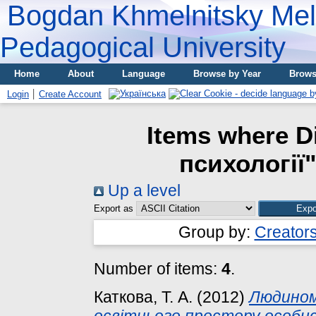
Bogdan Khmelnitsky Meli
Pedagogical University
Home
About
Language
Browse by Year
Brows
Login
Create Account
Items where D
психології"
Up a level
Export as
Group by:
Creator
Number of items:
4
.
Каткова, Т. А.
(2012)
Людиномі
освітнього простору особи