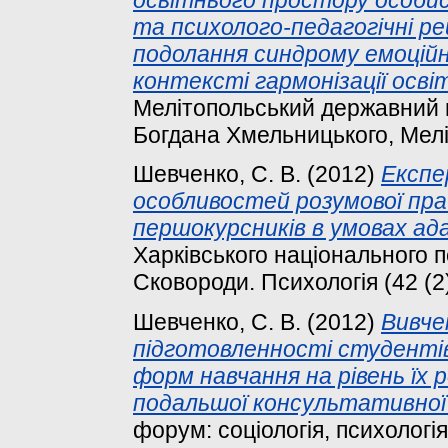
та психолого-педагогічні ре
подолання синдрому емоційн
контексті гармонізації осві
Мелітопольський державний п
Богдана Хмельницького, Мелі
Шевченко, С. В.
(2012)
Експе
особливостей розумової пр
першокурсників в умовах ад
Харківського національного пе
Сковороди. Психологія (42 (2)
Шевченко, С. В.
(2012)
Вивче
підготовленності студентів
форм навчання на рівень їх 
подальшої консультативної
форум: соціологія, психологія