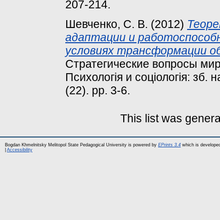
207-214.
Шевченко, С. В.
(2012)
Теоре
адаптации и работоспособ
условиях трансформации о
Стратегические вопросы миро
Психологія и соціологія: зб. н
(22). pp. 3-6.
This list was gener
Bogdan Khmelnitsky Melitopol State Pedagogical University is powered by
EPrints 3.4
which is develope
|
Accessibility