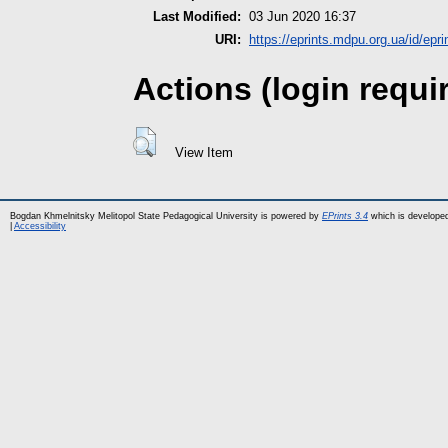
Last Modified:
03 Jun 2020 16:37
URI:
https://eprints.mdpu.org.ua/id/epri
Actions (login requi
View Item
Bogdan Khmelnitsky Melitopol State Pedagogical University is powered by
EPrints 3.4
which is develope
|
Accessibility