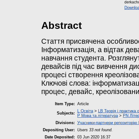
derkach
Downloa
Abstract
Стаття присвячена особливос
Інформатизація, а відтак де
навчання студента. Розгляну
девайсів під час вивчення ди
процесі створення креолізова
Ключові слова: інформатизаці
процес, девайс, креолізовани
Item Type:
Article
L Освіта
>
LB Теорія і практика 
Subjects:
P Мова та література
>
PN Літер
Divisions:
Учасники-партнери репозиторі
Depositing User:
Users 33 not found.
Date Deposited:
03 Jun 2020 16:37