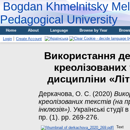
Bogdan Khmelnitsky Meli
Pedagogical University
Home
About
Language
Browse by Year
Brows
Login
Create Account
Використання де
креолізованих 
дисципліни «Літ
Деркачова, О. С.
(2020)
Вико
креолізованих текстів (на 
інклюзія»).
Українські студії в
пр. (1). pp. 269-276.
Text