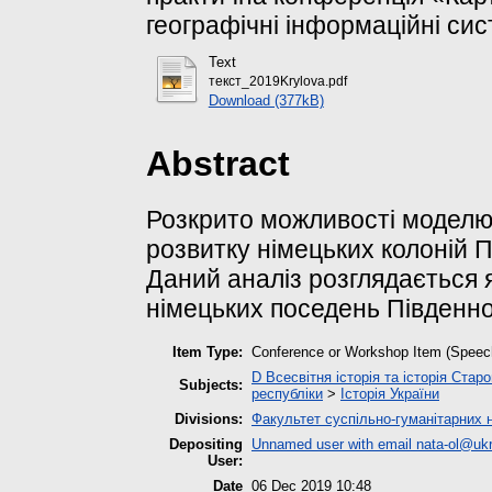
географічні інформаційні сис
Text
текст_2019Krylova.pdf
Download (377kB)
Abstract
Розкрито можливості моделю
розвитку німецьких колоній П
Даний аналіз розглядається 
німецьких поседень Південно
Item Type:
Conference or Workshop Item (Speec
D Всесвітня історія та історія Старо
Subjects:
республіки
>
Історія України
Divisions:
Факультет суспільно-гуманітарних 
Depositing
Unnamed user with email
nata-ol@ukr
User:
Date
06 Dec 2019 10:48