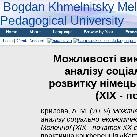
Bogdan Khmelnitsky Meli
Pedagogical University
Home
About
Language
Browse by Year
Brows
Login
Create Account
Можливості ви
аналізу соці
розвитку німець
(XIX - п
Крилова, А. М.
(2019)
Можлив
аналізу соціально-економічн
Молочної (XIX - початок XX с
практична конференція «Кар