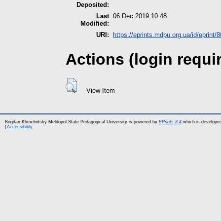
Deposited:
Last
06 Dec 2019 10:48
Modified:
URI:
https://eprints.mdpu.org.ua/id/eprint/
Actions (login requi
View Item
Bogdan Khmelnitsky Melitopol State Pedagogical University is powered by
EPrints 3.4
which is develope
|
Accessibility