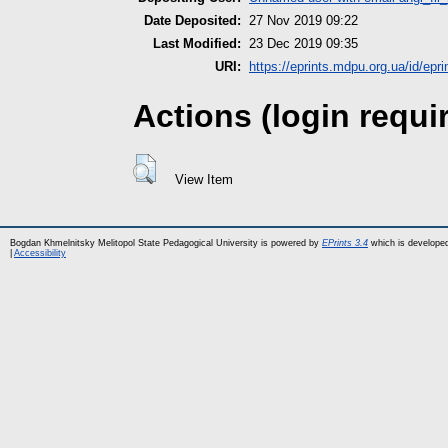
Date Deposited:
27 Nov 2019 09:22
Last Modified:
23 Dec 2019 09:35
URI:
https://eprints.mdpu.org.ua/id/epri
Actions (login requi
View Item
Bogdan Khmelnitsky Melitopol State Pedagogical University is powered by
EPrints 3.4
which is develope
|
Accessibility