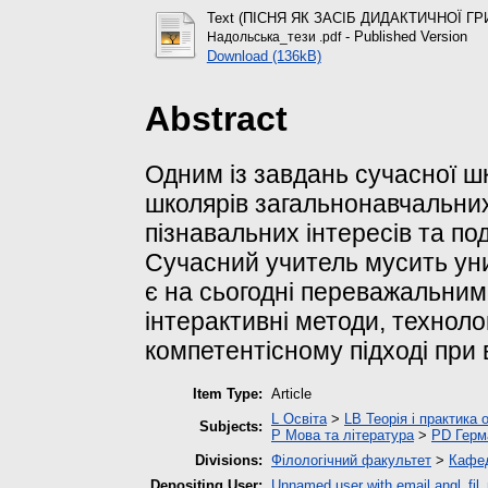
Text (ПІСНЯ ЯК ЗАСІБ ДИДАКТИЧНОЇ Г
- Published Version
Надольська_тези .pdf
Download (136kB)
Abstract
Одним із завдань сучасної ш
школярів загальнонавчальних
пізнавальних інтересів та по
Сучасний учитель мусить ун
є на сьогодні переважальним,
інтерактивні методи, технолог
компетентісному підході при 
Item Type:
Article
L Освіта
>
LB Теорія і практика 
Subjects:
P Мова та література
>
PD Герм
Divisions:
Філологічний факультет
>
Кафед
Depositing User:
Unnamed user with email
angl_fi