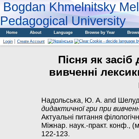
Bogdan Khmelnitsky Meli
Pedagogical University
Home
About
Language
Browse by Year
Brows
Login
Create Account
Пісня як засіб
вивченні лексики
Надольська, Ю. А.
and
Шелуд
дидактичної гри при вивченні
Актуальні питання філологічни
Міжнар. наук.-практ. конф., (
122-123.