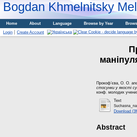
Bogdan Khmelnitsky Meli
Home
About
Language
Browse by Year
Brows
Login
Create Account
П
маніпуля
Прокоф’єва, О. О.
an
стосунки у якості су
конф. молодих учених,
Text
Suchasna_nau
Download (3
Abstract