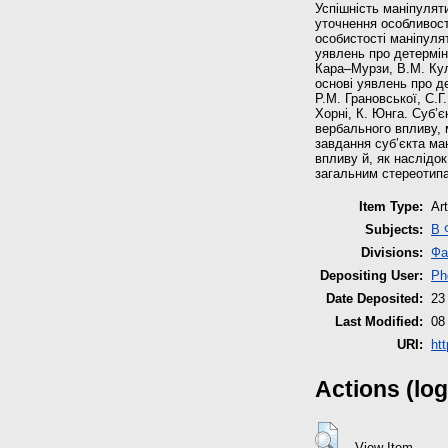
Успішність маніпулят
уточнення особливост
особистості маніпулят
уявлень про детерміна
Кара–Мурзи, В.М. Кул
основі уявлень про д
Р.М. Грановської, С.Г
Хорні, К. Юнга. Суб’
вербального впливу, 
завдання суб’єкта ма
впливу й, як наслідок
загальним стереотипа
Item Type:
Art
Subjects:
B 
Divisions:
Фа
Depositing User:
Ph
Date Deposited:
23
Last Modified:
08
URI:
htt
Actions (log
View Item