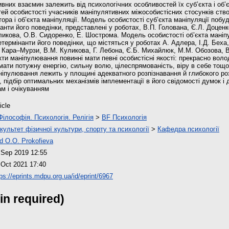
ивних взаємин залежить від психологічних особливостей їх суб’єкта і об’
ей особистості учасників маніпулятивних міжособистісних стосунків ст
ора і об’єкта маніпуляції. Модель особистості суб’єкта маніпуляції побу
нти його поведінки, представлені у роботах, В.П. Голована, Є.Л. Доценко
икова, О.В. Сидоренко, Е. Шострома. Модель особистості об’єкта маніпу
етермінанти його поведінки, що містяться у роботах А. Адлера, І.Д. Беха
. Кара–Мурзи, В.М. Куликова, Г. Лебона, Є.Б. Михайлюк, М.М. Обозова, В.
єкти маніпулювання повинні мати певні особистісні якості: прекрасно вол
мати потужну енергію, сильну волю, цілеспрямованість, віру в себе тощо
ніпулювання лежить у площині адекватного розпізнавання й глибокого роз
, підбір оптимальних механізмів імплементації в його свідомості думок і 
м і очікуванням
icle
Філософія. Психологія. Релігія
>
BF Психологія
культет фізичної культури, спорту та психології
>
Кафедра психології
d O.O. Prokofieva
 Sep 2019 12:55
 Oct 2021 17:40
ps://eprints.mdpu.org.ua/id/eprint/6967
in required)