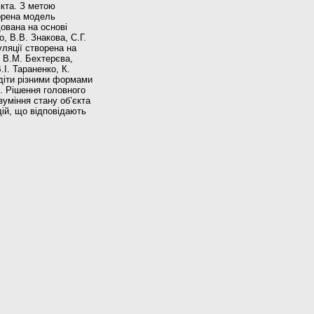
єкта. З метою
ворена модель
дована на основі
, В.В. Знакова, С.Г.
ляції створена на
, В.М. Бехтерєва,
І. Тараненко, К.
одіти різними формами
. Рішення головного
уміння стану об’єкта
дій, що відповідають