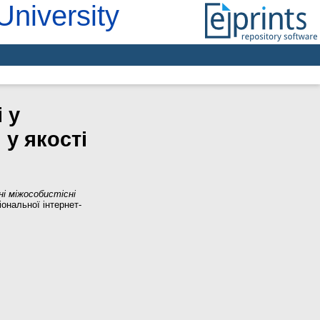
University
 у
 у якості
і міжособистісні
іональної інтернет-