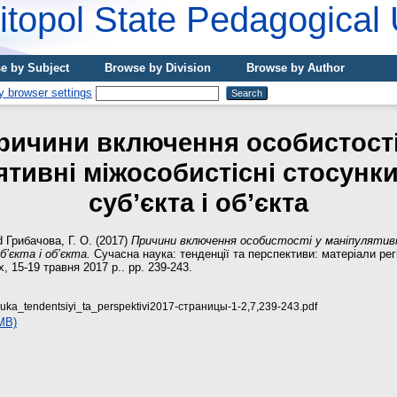
topol State Pedagogical 
e by Subject
Browse by Division
Browse by Author
ричини включення особистості
тивні міжособистісні стосунки
суб’єкта і об’єкта
d
Грибачова, Г. О.
(2017)
Причини включення особистості у маніпулятивн
б’єкта і об’єкта.
Сучасна наука: тенденції та перспективи: матеріали рег
 15-19 травня 2017 р.. pp. 239-243.
ka_tendentsiyi_ta_perspektivi2017-страницы-1-2,7,239-243.pdf
MB)