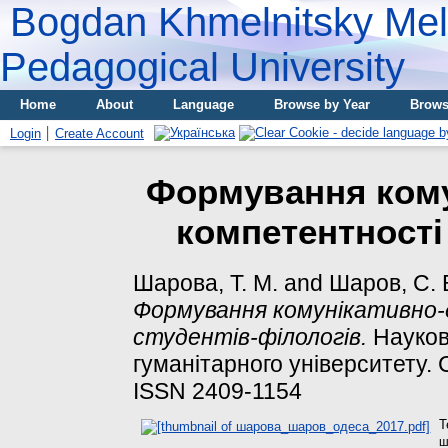
Bogdan Khmelnitsky Meli
Pedagogical University
Home
About
Language
Browse by Year
Brows
Login
Create Account
Формування кому
компетентності
Шарова, Т. М.
and
Шаров, С. 
Формування комунікативно-
студентів-філологів.
Науков
гуманітарного університету. Се
ISSN 2409-1154
T
ш