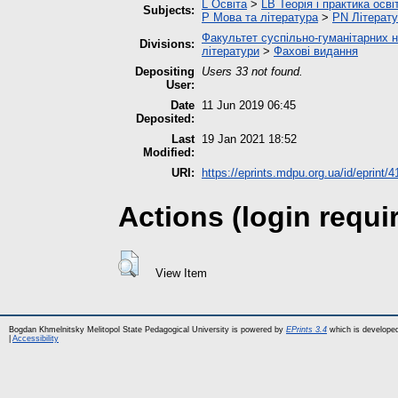
L Освіта
>
LB Теорія і практика осв
Subjects:
P Мова та література
>
PN Літерату
Факультет суспільно-гуманітарних н
Divisions:
літератури
>
Фахові видання
Depositing
Users 33 not found.
User:
Date
11 Jun 2019 06:45
Deposited:
Last
19 Jan 2021 18:52
Modified:
URI:
https://eprints.mdpu.org.ua/id/eprint/4
Actions (login requi
View Item
Bogdan Khmelnitsky Melitopol State Pedagogical University is powered by
EPrints 3.4
which is develope
|
Accessibility