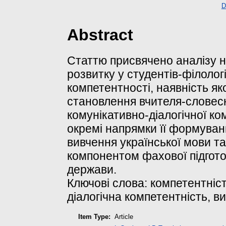
D
Abstract
Статтю присвячено аналізу 
розвитку у студентів-філолог
компетентності, наявність я
становлення вчителя-словес
комунікативно-діалогічної ко
окремі напрямки її формуван
вивчення української мови та
компонентом фахової підгото
держави.
Ключові слова: компетентніст
діалогічна компетентність, в
Item Type:
Article