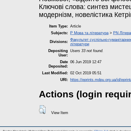
Ключові слова: синтез мистец
модернізм, новелістика Кетр
Item Type:
Article
Subjects:
P Мова та література
>
PN Літера
Факультет суспільно-гуманітарних
Divisions:
літератури
Depositing
Users 33 not found.
User:
Date
06 Jun 2019 12:47
Deposited:
Last Modified:
02 Oct 2019 05:51
URI:
https://eprints.mdpu.org.ua/id/eprin
Actions (login requi
View Item