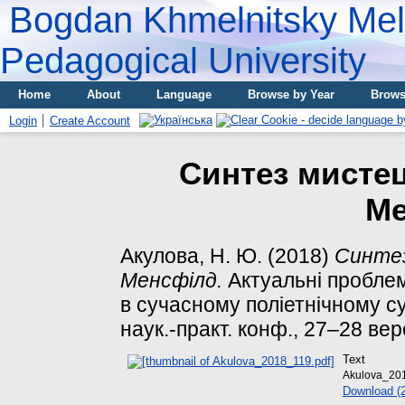
Bogdan Khmelnitsky Meli
Pedagogical University
Home
About
Language
Browse by Year
Brows
Login
Create Account
Синтез мистец
Ме
Акулова, Н. Ю.
(2018)
Синтез
Менсфілд.
Актуальні проблем
в сучасному поліетнічному су
наук.-практ. конф., 27–28 вере
Text
Akulova_20
Download (