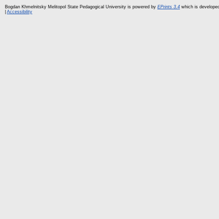
Bogdan Khmelnitsky Melitopol State Pedagogical University is powered by
EPrints 3.4
which is develope
|
Accessibility