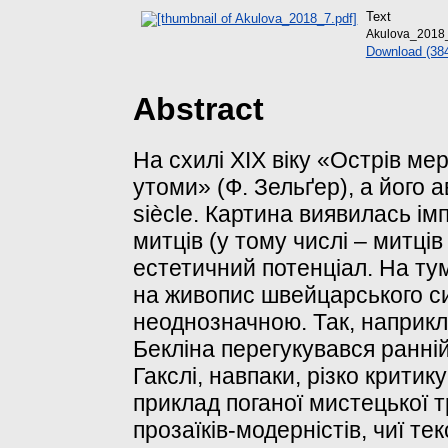
Text
Akulova_2018_
Download (38
Abstract
На схилі ХІХ віку «Острів ме
утоми» (Ф. Зельґер), а його 
siècle. Картина виявилась і
митців (у тому числі – митців
естетичний потенціал. На ту
на живопис швейцарського си
неоднозначною. Так, наприкл
Бекліна перегукувався ранній
Гакслі, навпаки, різко крити
приклад поганої мистецької тр
прозаїків-модерністів, чиї т