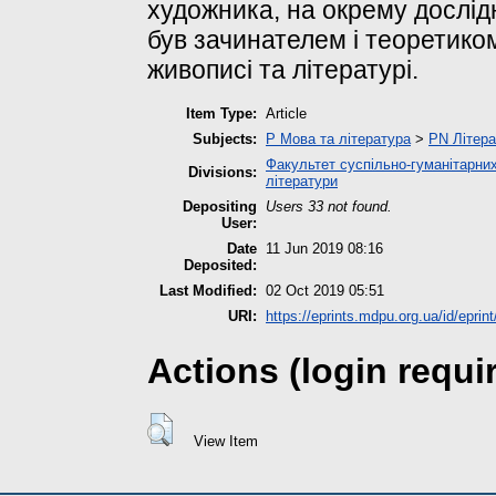
художника, на окрему дослідн
був зачинателем і теоретико
живописі та літературі.
Item Type:
Article
Subjects:
P Мова та література
>
PN Літера
Факультет суспільно-гуманітарних
Divisions:
літератури
Depositing
Users 33 not found.
User:
Date
11 Jun 2019 08:16
Deposited:
Last Modified:
02 Oct 2019 05:51
URI:
https://eprints.mdpu.org.ua/id/eprin
Actions (login requi
View Item