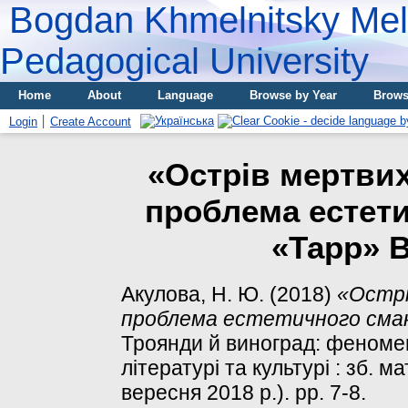
Bogdan Khmelnitsky Meli
Pedagogical University
Home
About
Language
Browse by Year
Brows
Login
Create Account
«Острів мертвих
проблема естети
«Тарр» 
Акулова, Н. Ю.
(2018)
«Острі
проблема естетичного смаку
Троянди й виноград: феномен
літературі та культурі : зб. 
вересня 2018 р.). pp. 7-8.