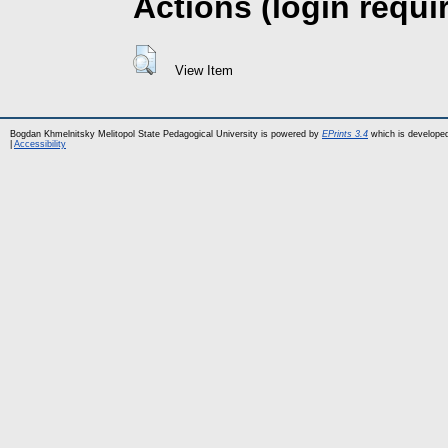
Actions (login requi
View Item
Bogdan Khmelnitsky Melitopol State Pedagogical University is powered by
EPrints 3.4
which is develope
|
Accessibility