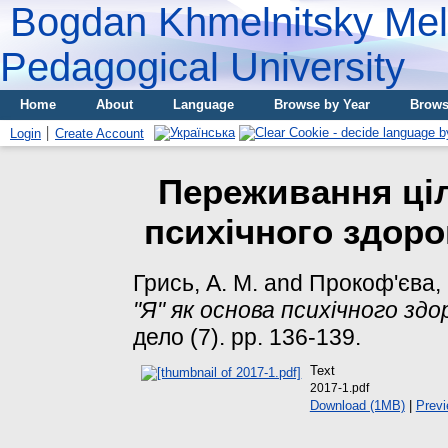
Bogdan Khmelnitsky Meli
Pedagogical University
Home
About
Language
Browse by Year
Brows
Login
Create Account
Переживання ціл
психічного здоров
Грись, А. М.
and
Прокоф'єва, 
"Я" як основа психічного здор
дело (7). pp. 136-139.
Text
2017-1.pdf
Download (1MB)
|
Prev