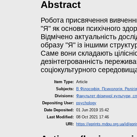
Abstract
Робота присвячення вивченн
"Я" як основи психічного здо
Відмічено актуальність досл
образу "Я" із іншими структ
Саме вони складають цілісніс
дезінтегрованність переживан
соціокультурного середовищ
Item Type:
Article
Subjects:
B Філософія. Психологія. Релігі
Divisions:
Факультет фізичної культури, сп
Depositing User:
psychology
Date Deposited:
01 Jun 2019 15:42
Last Modified:
08 Oct 2021 17:46
URI:
https://eprints.mdpu.org.ua/id/epri