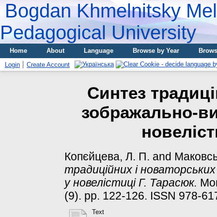
Bogdan Khmelnitsky Meli
Pedagogical University
Home
About
Language
Browse by Year
Brows
Login
Create Account
Синтез традиці
зображально-ви
новеліст
Копєйцева, Л. П.
and
Маковсь
традиційних і новаторських
у новелістиці Г. Тарасюк.
Мов
(9). pp. 122-126. ISSN 978-6
Text