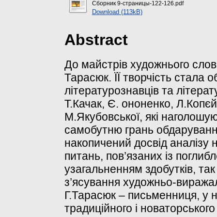
Сборник 9-страницы-122-126.pdf
Download (113kB)
Abstract
До майстрів художнього слов
Тарасюк. ЇЇ творчість стала 
літературознавців та літерат
Т.Качак, Є. ононенко, Л.Копє
М.Якубовської, які наголошуют
самобутню грань обдаруванн
накопичений досвід аналізу 
питань, пов’язаних із погли
узагальненням здобутків, так
з’ясування художньо-виражаль
Г.Тарасюк – письменниця, у н
традиційного і новаторського