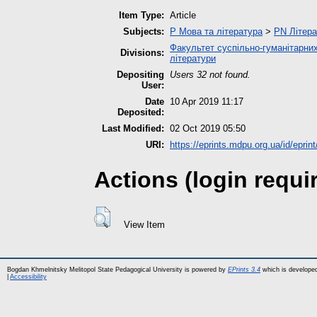
Item Type:
Article
Subjects:
P Мова та література
>
PN Літера
Факультет суспільно-гуманітарних
Divisions:
літератури
Depositing
Users 32 not found.
User:
Date
10 Apr 2019 11:17
Deposited:
Last Modified:
02 Oct 2019 05:50
URI:
https://eprints.mdpu.org.ua/id/eprin
Actions (login requi
View Item
Bogdan Khmelnitsky Melitopol State Pedagogical University is powered by
EPrints 3.4
which is develope
|
Accessibility