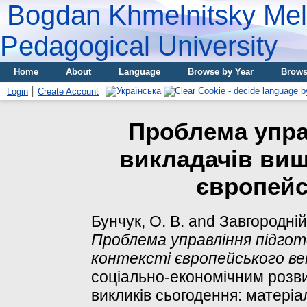
Bogdan Khmelnitsky Meli
Pedagogical University
Home
About
Language
Browse by Year
Brows
Login
Create Account
Проблема упра
викладачів вищ
європейс
Бунчук, О. В.
and
Завгородній,
Проблема управління підгот
контексті європейського ве
соціально-економічним розви
викликів сьогодення: матеріа