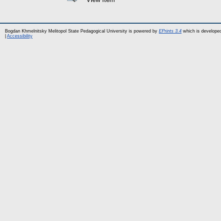
Bogdan Khmelnitsky Melitopol State Pedagogical University is powered by
EPrints 3.4
which is develope
|
Accessibility