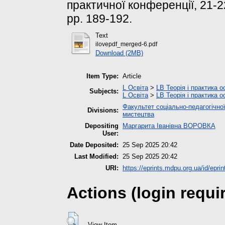
практичної конференції, 21-2
pp. 189-192.
Text
ilovepdf_merged-6.pdf
Download (2MB)
Item Type:
Article
L Освіта
>
LB Теорія і практика о
Subjects:
L Освіта
>
LB Теорія і практика о
Факультет соціально-педагогічної
Divisions:
мистецтва
Depositing
Маргарита Іванівна ВОРОВКА
User:
Date Deposited:
25 Sep 2025 20:42
Last Modified:
25 Sep 2025 20:42
URI:
https://eprints.mdpu.org.ua/id/epri
Actions (login requi
View Item