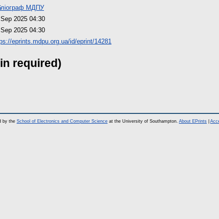
бліограф МДПУ
 Sep 2025 04:30
 Sep 2025 04:30
tps://eprints.mdpu.org.ua/id/eprint/14281
in required)
d by the
School of Electronics and Computer Science
at the University of Southampton.
About EPrints
|
Acce