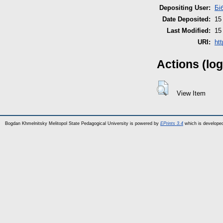
Depositing User:
Бі
Date Deposited:
15
Last Modified:
15
URI:
ht
Actions (log
View Item
Bogdan Khmelnitsky Melitopol State Pedagogical University is powered by
EPrints 3.4
which is develope