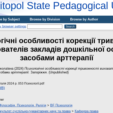
topol State Pedagogical 
e by Subject
Browse by Division
Browse by Author
гічні особливості корекції три
вателів закладів дошкільної о
засобами арттерапії
колаївна
(2024)
Психологічні особливості корекції тривожності виховат
собами арттерапії.
Запоріжжя. (Unpublished)
аля 2024 р. 053 Психології.pdf
MB)
her
Філософія. Психологія. Релігія
>
BF Психологія
культет суспільно-гуманітарних наук та права
>
Кафедра права