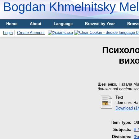
Bogdan Khmelnitsky Meli
Home
About
Language
Browse by Year
Brows
Login
Create Account
Психоло
вихо
Шевченко, Наталя Ми
дошкільної освіти за
Text
Шевченко Нат
Download (1
Item Type:
Ot
Subjects:
B 
Divisions:
Фа