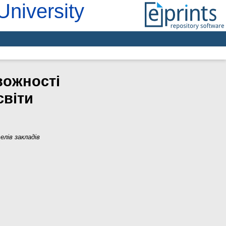
University
вожності
світи
елів закладів