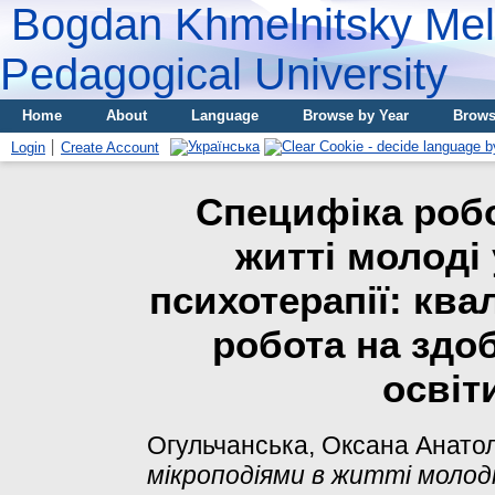
Bogdan Khmelnitsky Meli
Pedagogical University
Home
About
Language
Browse by Year
Brows
Login
Create Account
Специфіка робо
житті молоді 
психотерапії: ква
робота на здо
освіт
Огульчанська, Оксана Анатол
мікроподіями в житті молоді