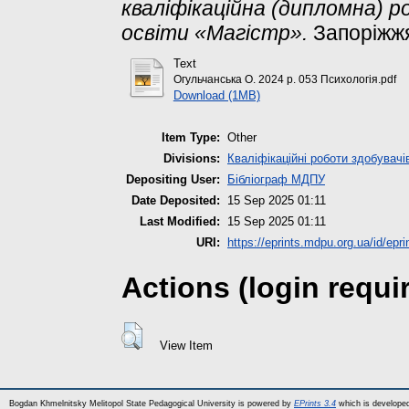
кваліфікаційна (дипломна) 
освіти «Магістр».
Запоріжжя
Text
Огульчанська О. 2024 р. 053 Психологія.pdf
Download (1MB)
Item Type:
Other
Divisions:
Кваліфікаційні роботи здобувачі
Depositing User:
Бібліограф МДПУ
Date Deposited:
15 Sep 2025 01:11
Last Modified:
15 Sep 2025 01:11
URI:
https://eprints.mdpu.org.ua/id/epr
Actions (login requi
View Item
Bogdan Khmelnitsky Melitopol State Pedagogical University is powered by
EPrints 3.4
which is develope