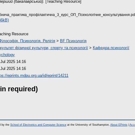
перший (бакалаврський).
[Teaching Resource]
нича_практика_профілактична_3_курс_ОП_Психологічне_консультування.pd
46kB)
aching Resource
Філософія. Психологія. Релігія
>
BF Психологія
культет фізичної культури, спорту та психології
>
Кафедра психології
ychology
 Jul 2025 14:16
 Jul 2025 14:16
tps://eprints.mdpu.org.ua/id/eprint/14211
in required)
d by the
School of Electronics and Computer Science
at the University of Southampton.
About EPrints
|
Acce