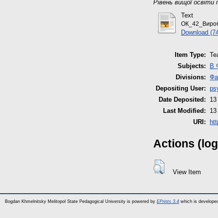
Рівень вищої освіти 
Text
ОК_42_Вироб
Download (7
Item Type:
Te
Subjects:
B 
Divisions:
Фа
Depositing User:
ps
Date Deposited:
13
Last Modified:
13
URI:
ht
Actions (log
View Item
Bogdan Khmelnitsky Melitopol State Pedagogical University is powered by
EPrints 3.4
which is develope