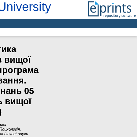
University
тика
в вищої
 програма
вання.
знань 05
ь вищої
)
ика
Психологія.
ведінкові науки