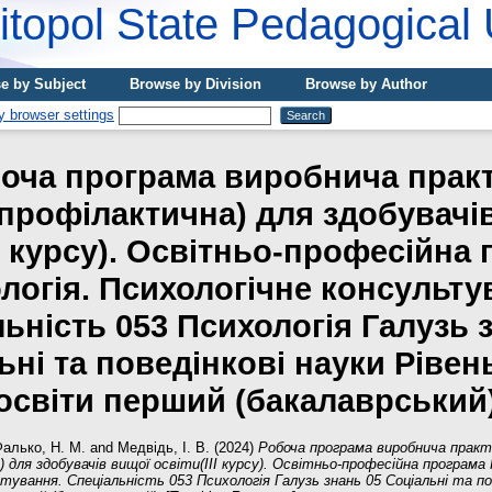
topol State Pedagogical 
e by Subject
Browse by Division
Browse by Author
оча програма виробнича прак
профілактична) для здобувачі
ІІ курсу). Освітньо-професійна
логія. Психологічне консульту
ьність 053 Психологія Галузь 
ьні та поведінкові науки Рівен
освіти перший (бакалаврський
алько, Н. М.
and
Медвідь, І. В.
(2024)
Робоча програма виробнича практ
 для здобувачів вищої освіти(ІІІ курсу). Освітньо-професійна програма 
тування. Спеціальність 053 Психологія Галузь знань 05 Соціальні та по