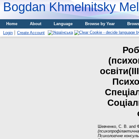
Bogdan Khmelnitsky Meli
Home
About
Language
Browse by Year
Brows
Login
Create Account
Роб
(психо
освіти(І
Психо
Спеціал
Соціал
Шевченко, С. В.
and
Ф
(психопрофілактична)
Психологічне консуль