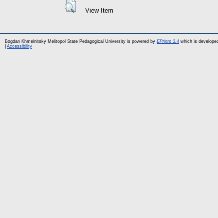
View Item
Bogdan Khmelnitsky Melitopol State Pedagogical University is powered by
EPrints 3.4
which is develope
|
Accessibility