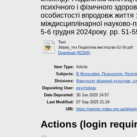
психічного і фізичного здоро
особистості впродовж життя 
міждисциплінарної науково-п
5-6 грудня 2024року. pp. 51-5
Text
Збірка_тез Педагогіка мистецтва-52-56.pdf
Download (822kB)
Item Type:
Article
Subjects:
B Філософія. Психологія. Релігі
Divisions:
Факультет фізичної культури, сп
Depositing User:
psychology
Date Deposited:
30 Jun 2025 14:57
Last Modified:
07 Sep 2025 21:24
URI:
https://eprints.mdpu.org.ua/id/epr
Actions (login requi