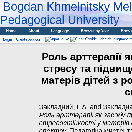
Bogdan Khmelnitsky Meli
Pedagogical University
Home
About
Language
Browse by Year
Brows
Login
Create Account
Роль арттерапії 
стресу та підвищ
матерів дітей з 
с
Закладний, І. А.
and
Закладна
Роль арттерапії як засобу 
стресостійкості у матерів
спектру.
Педагогіка мистецтв