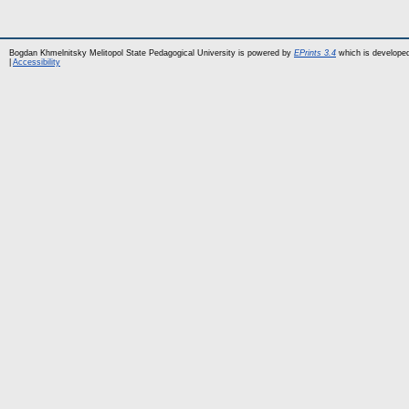
Bogdan Khmelnitsky Melitopol State Pedagogical University is powered by
EPrints 3.4
which is develope
|
Accessibility