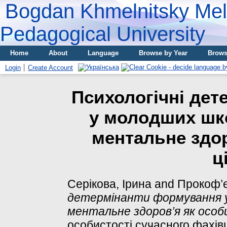
Bogdan Khmelnitsky Meli
Pedagogical University
Home
About
Language
Browse by Year
Brows
Login
Create Account
Психологічні де
у молодших шк
ментальне здор
ц
Серікова, Ірина
and
Прокоф’є
детермінанти формування у
ментальне здоров’я як особи
особистості сучасного фахів