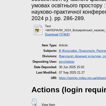
умовах освітнього простору :
науково-практичної конферен
2024 р.). pp. 286-289.
Text
+МАТЕРІАЛИ_2024_Всеукраїнської_науково_п
Download (374kB)
Item Type:
Article
Subjects:
B Філософія. Психологія. Релігі
Divisions:
Факультет фізичної культури, сп
Depositing User:
psychology
Date Deposited:
30 Jun 2025 15:02
Last Modified:
07 Sep 2025 21:27
URI:
https://eprints.mdpu.org.ua/id/epr
Actions (login requi
View Item