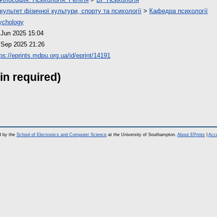
культет фізичної культури, спорту та психології
>
Кафедра психології
ychology
 Jun 2025 15:04
 Sep 2025 21:26
tps://eprints.mdpu.org.ua/id/eprint/14191
in required)
d by the
School of Electronics and Computer Science
at the University of Southampton.
About EPrints
|
Acce