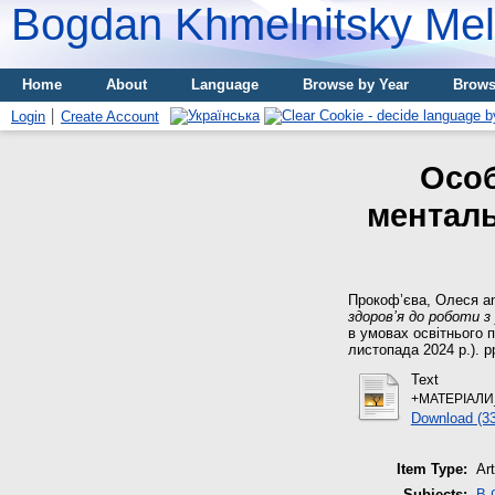
Bogdan Khmelnitsky Meli
Home
About
Language
Browse by Year
Brows
Login
Create Account
Особ
менталь
Прокоф’єва, Олеся
a
здоров’я до роботи з
в умовах освітнього 
листопада 2024 р.). p
Text
+МАТЕРІАЛИ_
Download (3
Item Type:
Art
Subjects:
B 