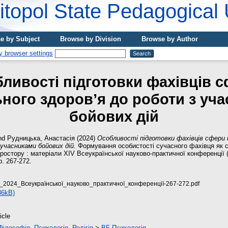
topol State Pedagogical 
e by Subject
Browse by Division
Browse by Author
ливості підготовки фахівців 
ного здоров’я до роботи з уч
бойових дій
nd
Рудницька, Анастасія
(2024)
Особливості підготовки фахівців сфери
 учасниками бойових дій.
Формування особистості сучасного фахівця як 
простору : матеріали ХІV Всеукраїнської науково-практичної конференції
p. 267-272.
2024_Всеукраїнської_науково_практичної_конференції-267-272.pdf
36kB)
icle
Філософія. Психологія. Релігія
>
BF Психологія