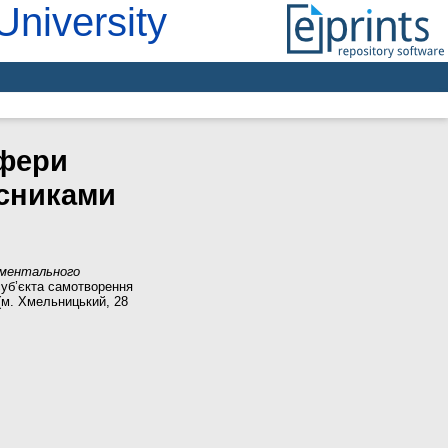
University
сфери
асниками
 ментального
суб’єкта самотворення
 (м. Хмельницький, 28