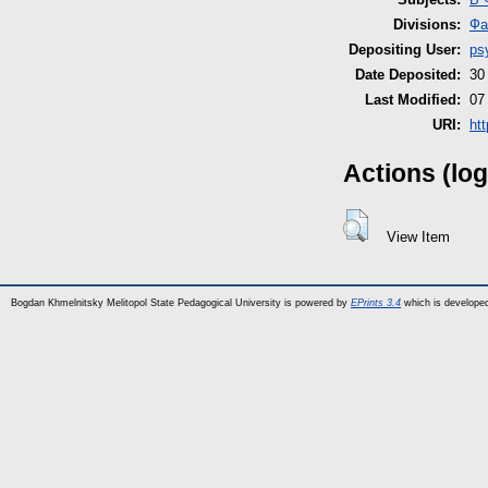
Divisions:
Фа
Depositing User:
ps
Date Deposited:
30
Last Modified:
07
URI:
ht
Actions (log
View Item
Bogdan Khmelnitsky Melitopol State Pedagogical University is powered by
EPrints 3.4
which is develope