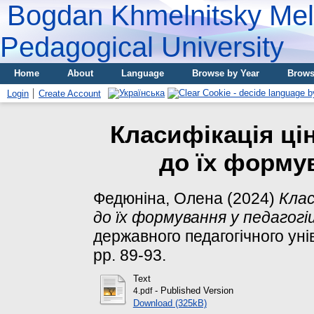
Bogdan Khmelnitsky Meli
Pedagogical University
Home
About
Language
Browse by Year
Brows
Login
Create Account
Класифікація ці
до їх формув
Федюніна, Олена
(2024)
Клас
до їх формування у педагогіц
державного педагогічного унів
pp. 89-93.
Text
- Published Version
4.pdf
Download (325kB)