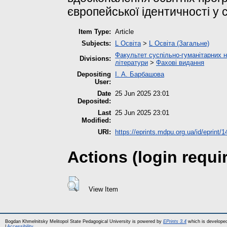
європейської ідентичності у с
Item Type:
Article
Subjects:
L Освіта
>
L Освіта (Загальне)
Факультет суспільно-гуманітарних н
Divisions:
літератури
>
Фахові видання
Depositing
І. А. Барбашова
User:
Date
25 Jun 2025 23:01
Deposited:
Last
25 Jun 2025 23:01
Modified:
URI:
https://eprints.mdpu.org.ua/id/eprint/
Actions (login requi
View Item
Bogdan Khmelnitsky Melitopol State Pedagogical University is powered by
EPrints 3.4
which is develope
|
Accessibility