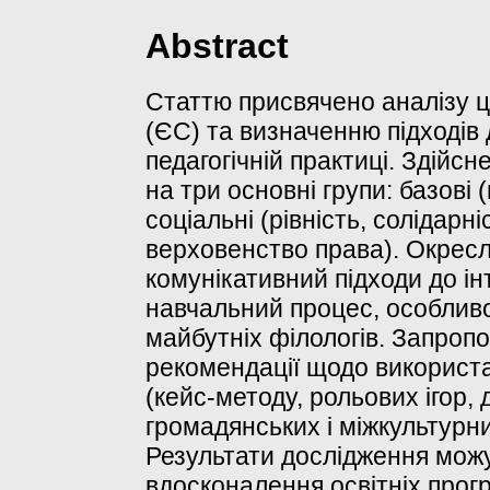
Abstract
Статтю присвячено аналізу 
(ЄС) та визначенню підходів
педагогічній практиці. Здійс
на три основні групи: базові (
соціальні (рівність, солідарні
верховенство права). Окресл
комунікативний підходи до ін
навчальний процес, особливо 
майбутніх філологів. Запроп
рекомендації щодо використа
(кейс-методу, рольових ігор, 
громадянських і міжкультурн
Результати дослідження можу
вдосконалення освітніх про