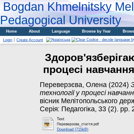
Bogdan Khmelnitsky Meli
Pedagogical University
Home
About
Language
Browse by Year
Brows
Login
Create Account
Здоров'язберігаюч
процесі навчанн
Переверзєва, Олена
(2024)
технології у процесі навчан
вісник Мелітопольського держ
Серія: Педагогіка, 33 (2). pp
Text
Переверзєва_стаття.pdf
Download (715kB)