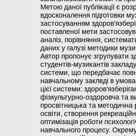
Метою даної публікації є ро
вдосконалення підготовки муз
застосуванням здоров'язбері
поставленої мети застосовув
аналіз, порівняння, системат
даних у галузі методики музич
Автор пропонує згрупувати зд
студентів-музикантів закладу
системи, що передбачає пов
навчальному заклвді в умова
цієї системи: здоров'язберіг
фізкультурно-оздоровча та в
просвітницька та методична 
освіти, створення рекреацій
оптимізація роботи психологі
навчального процесу. Окрему