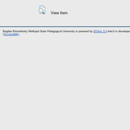
View Item
Bogdan Khmelnitsky Melitopol State Pedagogical University is powered by
EPrints 3.4
which is develope
|
Accessibility