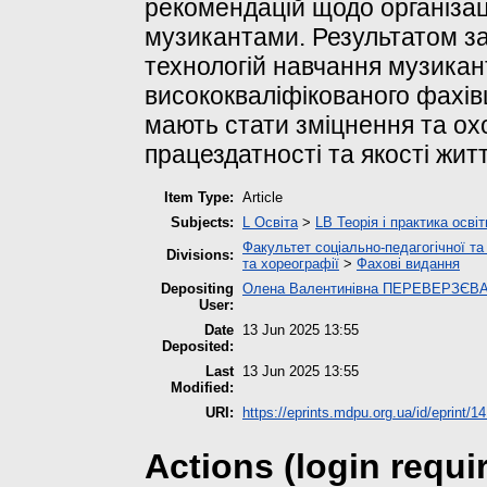
рекомендацій щодо організаці
музикантами. Результатом за
технологій навчання музикант
висококваліфікованого фахів
мають стати зміцнення та ох
працездатності та якості житт
Item Type:
Article
Subjects:
L Освіта
>
LB Теорія і практика осві
Факультет соціально-педагогічної та
Divisions:
та хореографії
>
Фахові видання
Depositing
Олена Валентинівна ПЕРЕВЕРЗЄВ
User:
Date
13 Jun 2025 13:55
Deposited:
Last
13 Jun 2025 13:55
Modified:
URI:
https://eprints.mdpu.org.ua/id/eprint/1
Actions (login requi