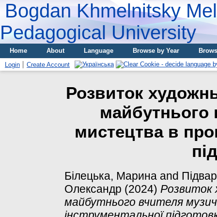
Bogdan Khmelnitsky Meli
Pedagogical University
Home
About
Language
Browse by Year
Brows
Login
Create Account
Розвиток художн
майбутнього 
мистецтва в про
пі
Білецька, Марина
and
Підвар
Олександр
(2024)
Розвиток 
майбутнього вчителя музич
інструментальної підготовк