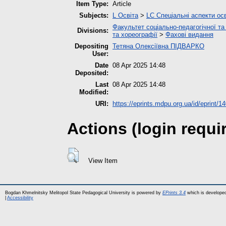
Item Type:
Article
Subjects:
L Освіта
>
LC Спеціальні аспекти ос
Факультет соціально-педагогічної та
Divisions:
та хореографії
>
Фахові видання
Depositing
Тетяна Олексіївна ПІДВАРКО
User:
Date
08 Apr 2025 14:48
Deposited:
Last
08 Apr 2025 14:48
Modified:
URI:
https://eprints.mdpu.org.ua/id/eprint/1
Actions (login requi
View Item
Bogdan Khmelnitsky Melitopol State Pedagogical University is powered by
EPrints 3.4
which is develope
|
Accessibility