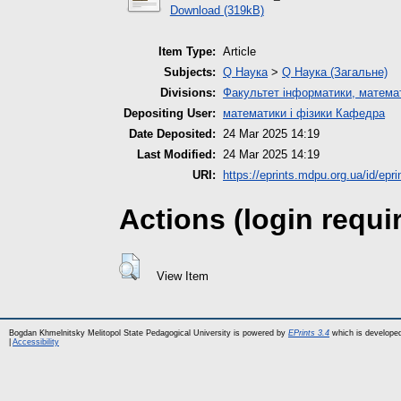
Download (319kB)
Item Type:
Article
Subjects:
Q Наука
>
Q Наука (Загальне)
Divisions:
Факультет інформатики, математ
Depositing User:
математики і фізики Кафедра
Date Deposited:
24 Mar 2025 14:19
Last Modified:
24 Mar 2025 14:19
URI:
https://eprints.mdpu.org.ua/id/epr
Actions (login requi
View Item
Bogdan Khmelnitsky Melitopol State Pedagogical University is powered by
EPrints 3.4
which is develope
|
Accessibility