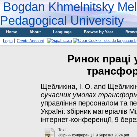
Bogdan Khmelnitsky Meli
Pedagogical University
Home
About
Language
Browse by Year
Brows
Login
Create Account
Ринок праці 
трансфор
Щебликіна, І. О.
and
Щебликін
сучасних умовах трансформа
управління персоналом та пе
Україні: збірник матеріалів 
інтернет-конференції, 9 берез
Text
Збірник конференції_9 березня 2024.pdf