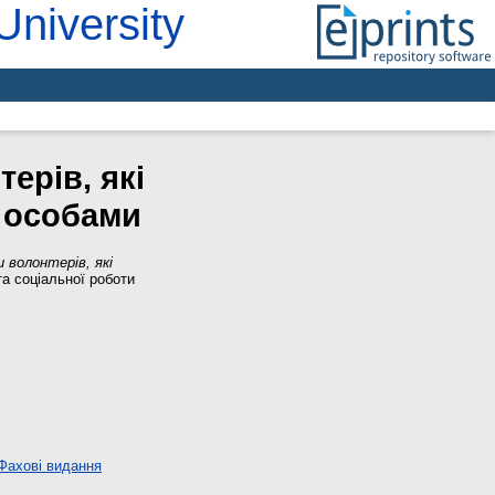
University
ерів, які
 особами
 волонтерів, які
та соціальної роботи
Фахові видання