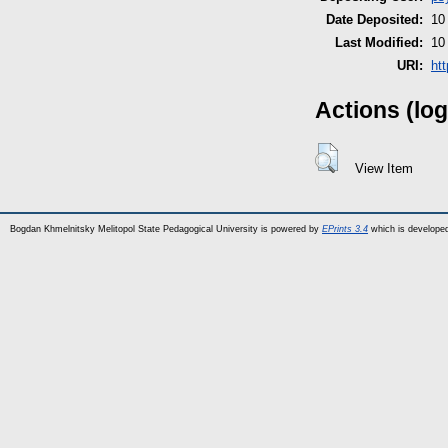
Date Deposited:
10
Last Modified:
10
URI:
ht
Actions (log
View Item
Bogdan Khmelnitsky Melitopol State Pedagogical University is powered by
EPrints 3.4
which is develope