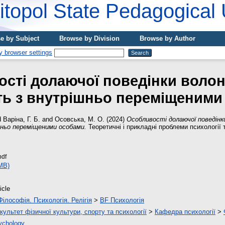
topol State Pedagogical 
e by Subject
Browse by Division
Browse by Author
сті долаючої поведінки волонт
ь з внутрішньо переміщеними
d
Варіна, Г. Б.
and
Осовська, М. О.
(2024)
Особливості долаючої поведінки
ньо переміщеними особами.
Теоретичні і прикладні проблеми психології 
pdf
MB)
icle
Філософія. Психологія. Релігія
>
BF Психологія
культет фізичної культури, спорту та психології
>
Кафедра психології
>
ychology