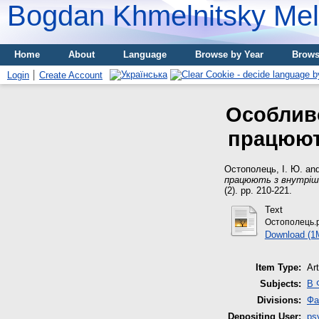
Bogdan Khmelnitsky Meli
Home
About
Language
Browse by Year
Brows
Login
Create Account
Особливо
працюют
Остополець, І. Ю.
an
працюють з внутріш
(2). pp. 210-221.
Text
Остополець.
Download (1
Item Type:
Art
Subjects:
B 
Divisions:
Фа
Depositing User:
ps