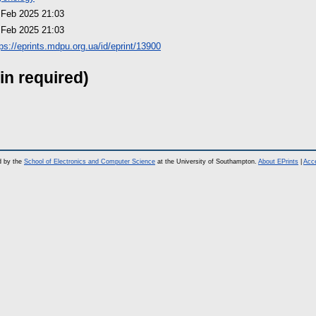
 Feb 2025 21:03
 Feb 2025 21:03
tps://eprints.mdpu.org.ua/id/eprint/13900
in required)
d by the
School of Electronics and Computer Science
at the University of Southampton.
About EPrints
|
Acce