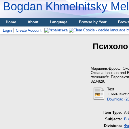
Bogdan Khmelnitsky Meli
Home
About
Language
Browse by Year
Brows
Login
Create Account
Психолог
Марциняк-Дорош, Окс
Оксана Іванівна
and
В
патологія.
Перспектив
820-829.
Text
11660-Текст 
Download (2
Item Type:
Art
Subjects:
B 
Divisions:
Фа