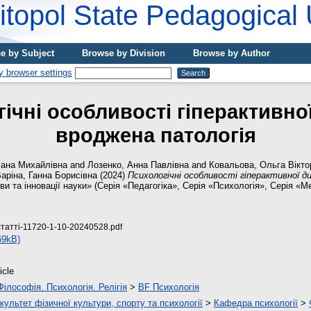
topol State Pedagogical 
e by Subject
Browse by Division
Browse by Author
ічні особливості гіперактивно
вроджена патологія
ана Михайлівна
and
Лозенко, Анна Павлівна
and
Ковальова, Ольга Вікто
аріна, Ганна Борисівна
(2024)
Психологічні особливості гіперактивної д
и та інновації науки» (Серія «Педагогіка», Серія «Психологія», Серія «Мед
статті-11720-1-10-20240528.pdf
69kB)
icle
Філософія. Психологія. Релігія
>
BF Психологія
культет фізичної культури, спорту та психології
>
Кафедра психології
>