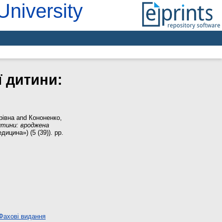
University
ї дитини:
рівна
and
Кононенко,
итини: вроджена
ицина») (5 (39)). pp.
Фахові видання