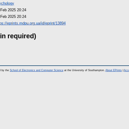
ychology
 Feb 2025 20:24
 Feb 2025 20:24
tps://eprints.mdpu.org.ua/id/eprint/13894
in required)
d by the
School of Electronics and Computer Science
at the University of Southampton.
About EPrints
|
Acce