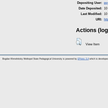
Depositing User:
ps
Date Deposited:
10
Last Modified:
10
URI:
ht
Actions (log
View Item
Bogdan Khmelnitsky Melitopol State Pedagogical University is powered by
EPrints 3.4
which is develope