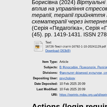
Борисівна
(2024)
Віртуальні
вплив на управління стресом
терапії, терапії прийняття
схематерапії через інтерне
(Серія «Педагогіка», Серія «
(45). pp. 1419-1431. ISSN 27
Text
16726-Текст статті-16792-1-10-20241129.pdf
Download (263kB)
Item Type:
Article
Subjects:
B Філософія. Психологія. Релігі
Divisions:
Факультет фізичної культури, сп
Depositing User:
psychology
Date Deposited:
10 Feb 2025 20:09
Last Modified:
10 Feb 2025 20:09
URI:
https://eprints.mdpu.org.ua/id/epr
Actions (login requi