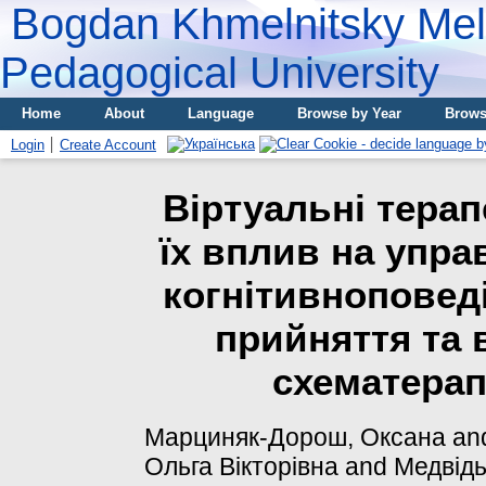
Bogdan Khmelnitsky Meli
Pedagogical University
Home
About
Language
Browse by Year
Brows
Login
Create Account
Віртуальні тера
їх вплив на упра
когнітивноповедін
прийняття та 
схематерапі
Марциняк-Дорош, Оксана
an
Ольга Вікторівна
and
Медвідь