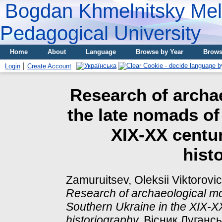
Bogdan Khmelnitsky Meli
Pedagogical University
Home
About
Language
Browse by Year
Brows
Login
Create Account
Research of archa
the late nomads of
XIX-XX centur
hist
Zamuruitsev, Oleksii Viktorovi
Research of archaeological mo
Southern Ukraine in the XIX-X
historiography.
Вісник Лугансь