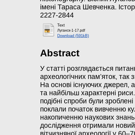
імені Тараса Шевченка. Істори
2227-2844
Text
Луганск-1-17.pdf
Download (591kB)
Abstract
У статті розглядається питан
археологічних пам’яток, так з
На основі існуючих джерел, 
та найбільш характерні риси
подібні спроби були зроблені
поклали початок вивченню кул
накопиченню наукових знань 
дослідження отримали новий 
вітчизняної археології у 60–7