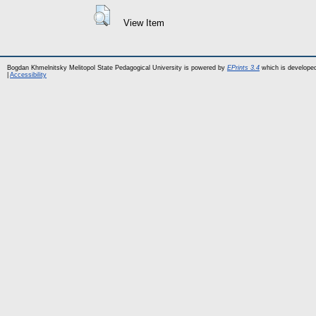
View Item
Bogdan Khmelnitsky Melitopol State Pedagogical University is powered by
EPrints 3.4
which is develope
|
Accessibility