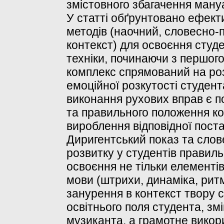
змістовного збагачення мануа
У статті обґрунтовано ефект
методів (наочний, словесно
контекст) для освоєння студ
техніки, починаючи з першог
комплекс спрямований на розв
емоційної розкутості студент
виконання рухових вправ є п
та правильного положення кор
вироблення відповідної поста
Диригентський показ та слов
розвитку у студентів правил
освоєння не тільки елементів
мови (штрихи, динаміка, ритм
занурення в контекст твору
освітнього поля студента, зм
музиканта, а грамотне викор