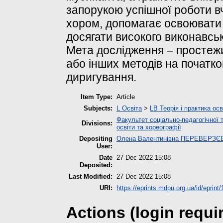
запорукою успішної роботи 
хором, допомагає освоювати 
досягати високого виконавськ
Мета дослідження – простеж
або інших методів на початк
диригування.
Item Type:
Article
Subjects:
L Освіта
>
LB Теорія і практика ос
Факультет соціально-педагогічної 
Divisions:
освіти та хореографії
Depositing
Олена Валентинівна ПЕРЕВЕРЗЄ
User:
Date
27 Dec 2022 15:08
Deposited:
Last Modified:
27 Dec 2022 15:08
URI:
https://eprints.mdpu.org.ua/id/eprint
Actions (login requi