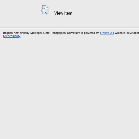
View Item
Bogdan Khmelnitsky Melitopol State Pedagogical University is powered by
EPrints 3.4
which is develope
|
Accessibility