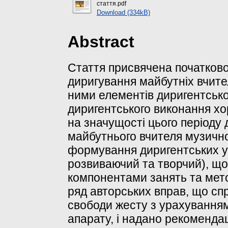
стаття.pdf
Download (334kB)
Abstract
Стаття присвячена початков
диригування майбутніх вчите
ними елементів диригентської
диригентського виконання хор
на значущості цього періоду
майбутнього вчителя музично
формування диригентських ум
розвиваючий та творчий), що
компонентами занять та мето
ряд авторських вправ, що сп
свободи жесту з урахування
апарату, і надано рекомендац