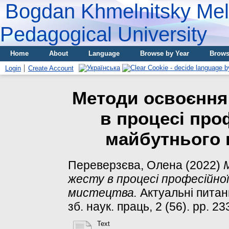
Bogdan Khmelnitsky Meli
Pedagogical University
Home
About
Language
Browse by Year
Brows
Login
Create Account
Методи освоєння
в процесі про
майбутнього 
Переверзєва, Олена
(2022)
жесту в процесі професійно
мистецтва.
Актуальні питан
зб. наук. праць, 2 (56). pp. 
Text