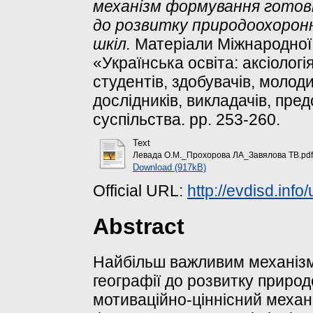
механізм формування готовн
до розвитку природоохоронн
шкіл.
Матеріали Міжнародної 
«Українська освіта: аксіолог
студентів, здобувачів, молоди
дослідників, викладачів, пре
суспільства. pp. 253-260.
Text
Левада О.М._Прохорова ЛА_Завялова ТВ.pdf
Download (917kB)
Official URL:
http://evdisd.info
Abstract
Найбільш важливим механізмо
географії до розвитку природ
мотиваційно-ціннісний механ