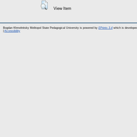
View Item
Bogdan Khmelnitsky Melitopol State Pedagogical University is powered by
EPrints 3.4
which is develope
|
Accessibility