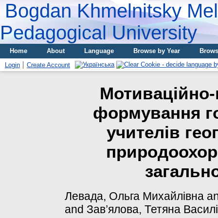
Bogdan Khmelnitsky Meli
Pedagogical University
Home
About
Language
Browse by Year
Brows
Login
Create Account
Мотиваційно-
формування го
учителів гео
природоохор
загально
Левада, Ольга Михайлівна
a
and
Зав’ялова, Тетяна Васил