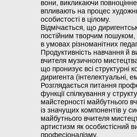
вони, викликаючи повноцінне
впливають на процес художнь
особистості в цілому.
Відмічається, що диригентськ
постійним творчим пошуком, 
в умовах різноманітних педаг
Продуктивність навчання й в
вчителя музичного мистецтва 
що пронизує всі структурні к
диригента (інтелектуальні, емо
Розглядається питання профе
функції спілкування у структу
майстерності майбутнього в
із значущих компонентів у си
майбутнього вчителя мистецт
артистизм як особистісний в
професіоналізму.