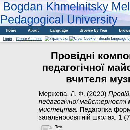
Bogdan Khmelnitsky Meli
Pedagogical University
Home
About
Language
Browse by Year
Brows
Login
Create Account
Провідні компо
педагогічної май
вчителя муз
Мержева, Л. Ф.
(2020)
Провід
педагогічної майстерності
мистецтва.
Педагогіка форм
загальноосвітній школах, 1 (
Text