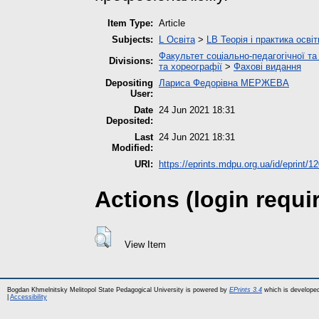
Item Type:
Article
Subjects:
L Освіта
>
LB Теорія і практика осві
Факультет соціально-педагогічної та
Divisions:
та хореографії
>
Фахові видання
Depositing
Лариса Федорівна МЕРЖЕВА
User:
Date
24 Jun 2021 18:31
Deposited:
Last
24 Jun 2021 18:31
Modified:
URI:
https://eprints.mdpu.org.ua/id/eprint/1
Actions (login requi
View Item
Bogdan Khmelnitsky Melitopol State Pedagogical University is powered by
EPrints 3.4
which is develope
|
Accessibility