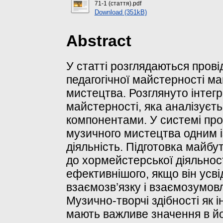
71-1 (стаття).pdf
Download (351kB)
Abstract
У статті розглядаються прові
педагогічної майстерності м
мистецтва. Розглянуто інтегр
майстерності, яка аналізуєть
компонентами. У системі про
музичного мистецтва одним і
діяльність. Підготовка майб
до хормейстерської діяльност
ефективнішого, якщо він усві
взаємозв’язку і взаємозумовл
Музично-творчі здібності як і
мають важливе значення в йог