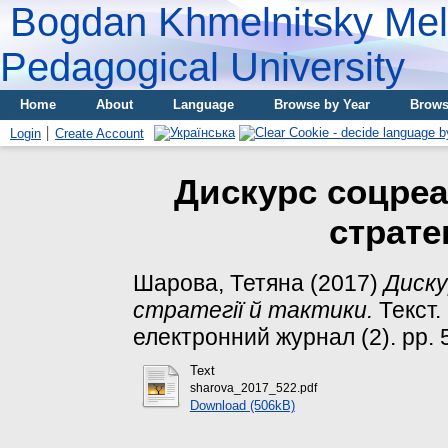
Bogdan Khmelnitsky Meli
Pedagogical University
Home
About
Language
Browse by Year
Brows
Login
Create Account
Дискурс соцреа
стратег
Шарова, Тетяна
(2017)
Диску
стратегії й тактики.
Текст.
електронний журнал (2). pp.
Text
sharova_2017_522.pdf
Download (506kB)