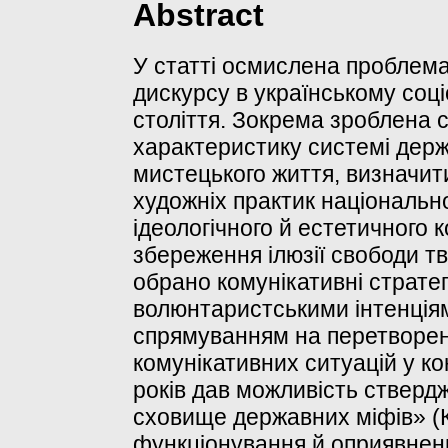
Abstract
У статті осмислена проблем
дискурсу в українському соці
століття. Зокрема зроблена 
характеристику системі держ
мистецького життя, визначити
художніх практик національн
ідеологічного й естетичного 
збереження ілюзії свободи т
обрано комунікативні стратегі
волюнтаристськими інтенціям
спрямуванням на перетворенн
комунікативних ситуацій у ко
років дав можливість стверд
сховище державних міфів» (К.
функціонування й оприявненн