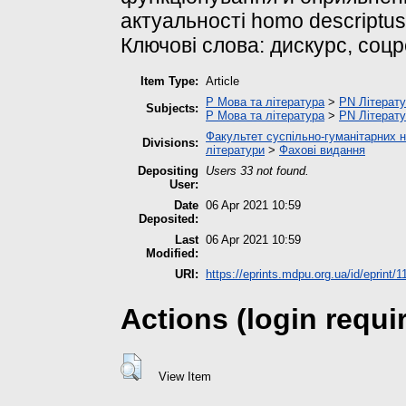
актуальності homo descriptus
Ключові слова: дискурс, соцре
Item Type:
Article
P Мова та література
>
PN Літерату
Subjects:
P Мова та література
>
PN Літерату
Факультет суспільно-гуманітарних н
Divisions:
літератури
>
Фахові видання
Depositing
Users 33 not found.
User:
Date
06 Apr 2021 10:59
Deposited:
Last
06 Apr 2021 10:59
Modified:
URI:
https://eprints.mdpu.org.ua/id/eprint/
Actions (login requi
View Item