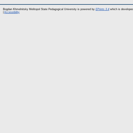
Bogdan Khmelnitsky Melitopol State Pedagogical University is powered by
EPrints 3.4
which is develope
|
Accessibility